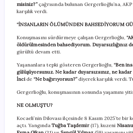
misiniz?”
çağrısında bulunan Gergerlioğlu’na, AKP 
karşılık verdi.
“İNSANLARIN ÖLÜMÜNDEN BAHSEDİYORUM G
Konuşmasını sürdürmeye çalışan Gergerlioğlu,
“A
öldürülmesinden bahsediyorum. Duyarsızlığınız d
gürültü devam etti.
Yaşananlara tepki gösteren Gergerlioğlu,
“Ben ins
gülüşüyorsunuz. Ne kadar duyarsızsınız, ne kadar 
İnci
de
“Ne bağırıyorsun?”
diyerek karşılık verdi. 
Gergerlioğlu, konuşmasının sonunda yaşamını yitire
NE OLMUŞTU?
Kocaeli’nin Dilovası ilçesinde 8 Kasım 2025’te bir 
açtı. Yangında
Tuğba Taşdemir
(17), kuzeni
Nisanu
Esma Gikan
(31) ve
Şengül Yılmaz
(59) yaşamını yiti