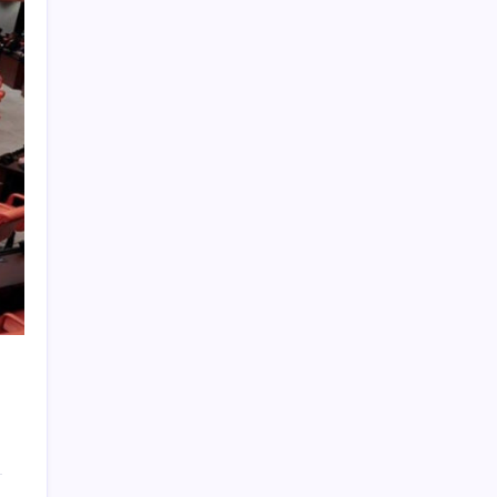
‘terfi’ etti
Bakan Işıkhan açıkladı! Tekstil sektörüne
yönelik işbirliği protokolü imzalandı
Meta’dan Yazılımcılar için Yeni Araç: Muse
Code
Çorbaya eklenen o baharat damarları
temizliyor! Uzmanlardan kolesterol
düşüren gizli formül
Elif Buse Doğan Gözü Kapalı Teknolojik
Cihazları Tahmin Etti!
Tarım emtia piyasasında geçen ay buğday
rüzgarı esti
ATA AÖF bütünleme sınav sonuçları ne
zaman açıklanacak? 2026 ATA AÖF
bütünleme sonuç tarihi ve sorgulama
ekranı…
Bakan Bolat: Yeni desteklerimiz, esnaf ve