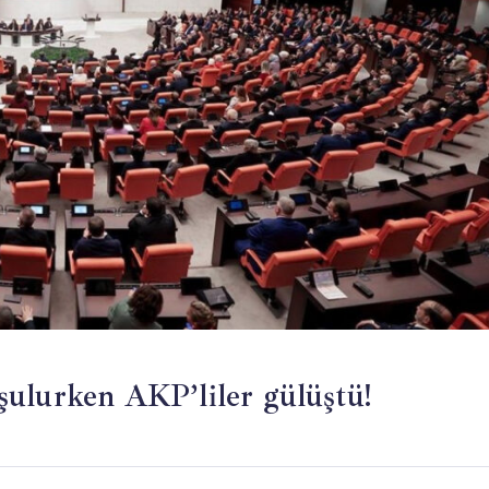
şulurken AKP’liler gülüştü!