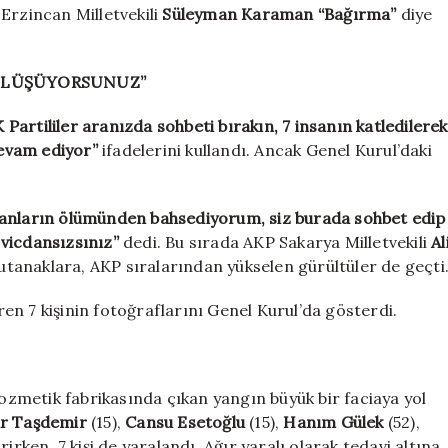
Erzincan Milletvekili
Süleyman Karaman
“Bağırma”
diye
ÜLÜŞÜYORSUNUZ”
K Partililer aranızda sohbeti bırakın, 7 insanın katledilerek
evam ediyor”
ifadelerini kullandı. Ancak Genel Kurul’daki
anların ölümünden bahsediyorum, siz burada sohbet edip
vicdansızsınız”
dedi. Bu sırada AKP Sakarya Milletvekili
Al
Tutanaklara, AKP sıralarından yükselen gürültüler de geçti
n 7 kişinin fotoğraflarını Genel Kurul’da gösterdi.
kozmetik fabrikasında çıkan yangın büyük bir faciaya yol
r Taşdemir
(15),
Cansu Esetoğlu
(15),
Hanım Gülek
(52),
rirken, 7 kişi de yaralandı. Ağır yaralı olarak tedavi altına