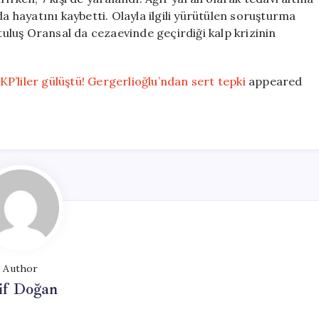
da hayatını kaybetti. Olayla ilgili yürütülen soruşturma
luş Oransal da cezaevinde geçirdiği kalp krizinin
P’liler gülüştü! Gergerlioğlu’ndan sert tepki
appeared
Author
if Doğan