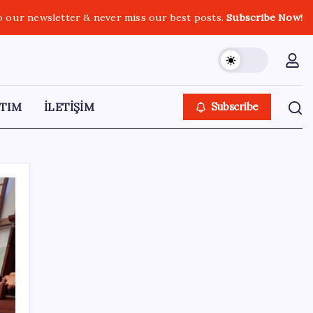
o our newsletter & never miss our best posts.
Subscribe Now!
TIM
İLETİŞİM
Subscribe
SON YAZILAR
Ankara Emniyeti’nde sürpriz atama:
Belediye soruşturmalarını yürüten isim