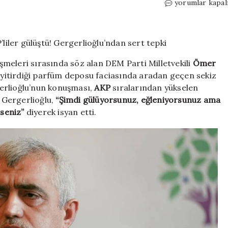
TBMM’de
yorumlar kapal
Dilovası
faciası
konuşulurken
AKP’liler
gülüştü!
meleri sırasında söz alan DEM Parti Milletvekili
Ömer
Gergerlioğlu’n
ı yitirdiği parfüm deposu faciasında aradan geçen sekiz
sert
erlioğlu’nun konuşması,
AKP
sıralarından yükselen
tepki
için
e Gergerlioğlu,
“Şimdi gülüyorsunuz, eğleniyorsunuz ama
rseniz”
diyerek isyan etti.