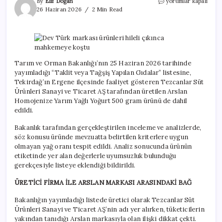
Dev
By
Elif Doğan
yorumlar kapalı
Türk
26 Haziran 2026
2 Min Read
markası
ürünleri
hileli
çıkınca
mahkemeye
koştu
Tarım ve Orman Bakanlığı’nın 25 Haziran 2026 tarihinde
için
yayımladığı “Taklit veya Tağşiş Yapılan Gıdalar” listesine,
Tekirdağ’ın Ergene ilçesinde faaliyet gösteren Tezcanlar Süt
Ürünleri Sanayi ve Ticaret AŞ tarafından üretilen Arslan
Homojenize Yarım Yağlı Yoğurt 500 gram ürünü de dahil
edildi.
Bakanlık tarafından gerçekleştirilen inceleme ve analizlerde,
söz konusu üründe mevzuatta belirtilen kriterlere uygun
olmayan yağ oranı tespit edildi. Analiz sonucunda ürünün
etiketinde yer alan değerlerle uyumsuzluk bulunduğu
gerekçesiyle listeye eklendiği bildirildi.
ÜRETİCİ FİRMA İLE ARSLAN MARKASI ARASINDAKİ BAĞ
Bakanlığın yayımladığı listede üretici olarak Tezcanlar Süt
Ürünleri Sanayi ve Ticaret AŞ’nin adı yer alırken, tüketicilerin
yakından tanıdığı Arslan markasıyla olan ilişki dikkat çekti.