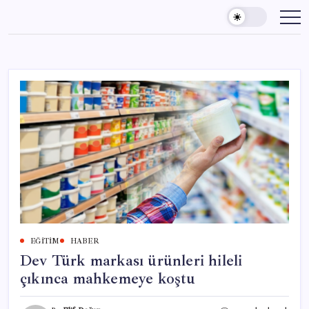
Skip
to
content
EĞITIM
HABER
Dev Türk markası ürünleri hileli
çıkınca mahkemeye koştu