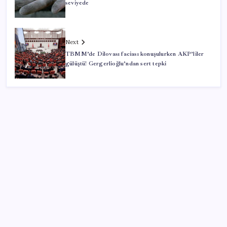
seviyede
Next
TBMM’de Dilovası faciası konuşulurken AKP’liler
gülüştü! Gergerlioğlu’ndan sert tepki
SON YAZILAR
Çorbaya eklenen o baharat damarları temizliyor!
Uzmanlardan kolesterol düşüren gizli formül