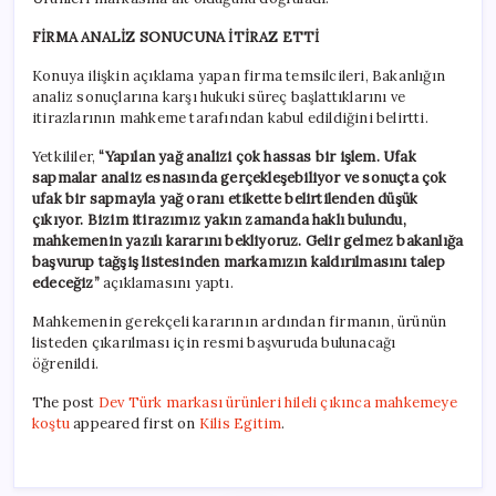
FİRMA ANALİZ SONUCUNA İTİRAZ ETTİ
Konuya ilişkin açıklama yapan firma temsilcileri, Bakanlığın
analiz sonuçlarına karşı hukuki süreç başlattıklarını ve
itirazlarının mahkeme tarafından kabul edildiğini belirtti.
Yetkililer,
“Yapılan yağ analizi çok hassas bir işlem. Ufak
sapmalar analiz esnasında gerçekleşebiliyor ve sonuçta çok
ufak bir sapmayla yağ oranı etikette belirtilenden düşük
çıkıyor. Bizim itirazımız yakın zamanda haklı bulundu,
mahkemenin yazılı kararını bekliyoruz. Gelir gelmez bakanlığa
başvurup tağşiş listesinden markamızın kaldırılmasını talep
edeceğiz”
açıklamasını yaptı.
Mahkemenin gerekçeli kararının ardından firmanın, ürünün
listeden çıkarılması için resmi başvuruda bulunacağı
öğrenildi.
The post
Dev Türk markası ürünleri hileli çıkınca mahkemeye
koştu
appeared first on
Kilis Egitim
.