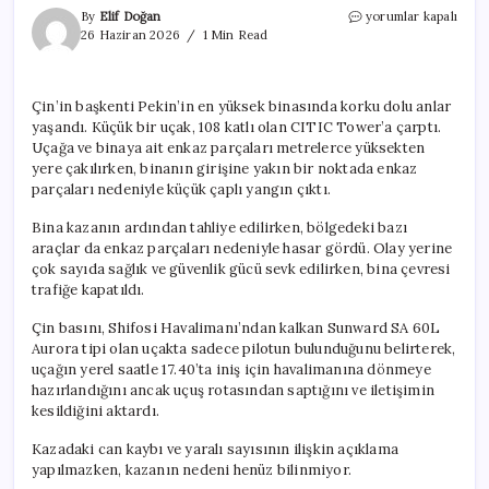
Çin’de
By
Elif Doğan
yorumlar kapalı
küçük
26 Haziran 2026
1 Min Read
uçak
108
katlı
Çin’in başkenti Pekin’in en yüksek binasında korku dolu anlar
gökdelene
yaşandı. Küçük bir uçak, 108 katlı olan CITIC Tower’a çarptı.
çarptı
için
Uçağa ve binaya ait enkaz parçaları metrelerce yüksekten
yere çakılırken, binanın girişine yakın bir noktada enkaz
parçaları nedeniyle küçük çaplı yangın çıktı.
Bina kazanın ardından tahliye edilirken, bölgedeki bazı
araçlar da enkaz parçaları nedeniyle hasar gördü. Olay yerine
çok sayıda sağlık ve güvenlik gücü sevk edilirken, bina çevresi
trafiğe kapatıldı.
Çin basını, Shifosi Havalimanı’ndan kalkan Sunward SA 60L
Aurora tipi olan uçakta sadece pilotun bulunduğunu belirterek,
uçağın yerel saatle 17.40’ta iniş için havalimanına dönmeye
hazırlandığını ancak uçuş rotasından saptığını ve iletişimin
kesildiğini aktardı.
Kazadaki can kaybı ve yaralı sayısının ilişkin açıklama
yapılmazken, kazanın nedeni henüz bilinmiyor.