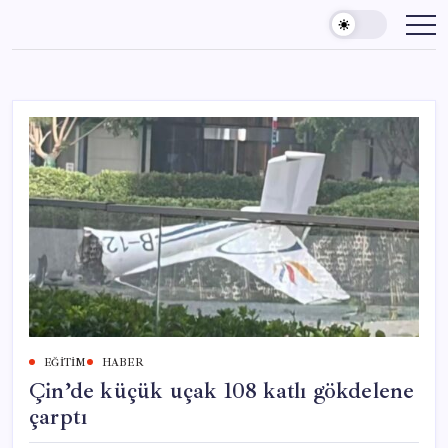
Skip
to
content
EĞITIM
HABER
Çin’de küçük uçak 108 katlı gökdelene
çarptı