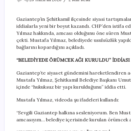
Gaziantep’in Şehitkamil ilçesinde siyasi tartışmalar
iddialarla yeni bir boyut kazandı. CHP’den istifa
Yılmaz hakkında, amcası olduğunu öne süren Musta
çekti. Mustafa Yılmaz, belediyede usulsüzlük yapıld
bağlarını kopardığını açıkladı.
“BELEDİYEDE ÖRÜMCEK AĞI KURULDU” İDDİASI
Gaziantep’te siyaset gündemini hareketlendiren aç
Mustafa Yılmaz, Şehitkamil Belediye Başkanı Umut Y
içinde “hukuksuz bir yapı kurulduğunu” iddia etti.
Mustafa Yılmaz, videoda şu ifadeleri kullandı:
“Sevgili Gaziantep halkına sesleniyorum. Ben Must
amcasıyım… belediye içerisinde kurulan örümcek ağ