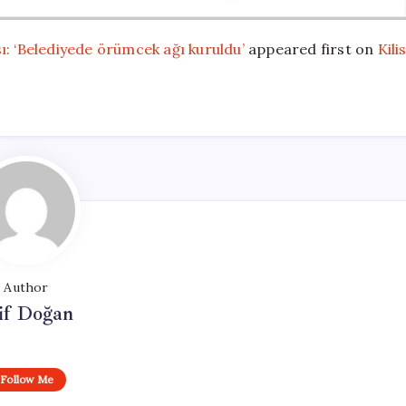
ı: ‘Belediyede örümcek ağı kuruldu’
appeared first on
Kili
Author
if Doğan
Follow Me