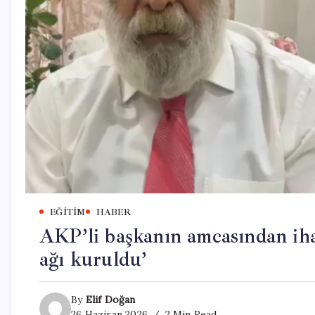
EĞITIM
HABER
AKP’li başkanın amcasından iha
ağı kuruldu’
By
Elif Doğan
26 Haziran 2026
2 Min Read