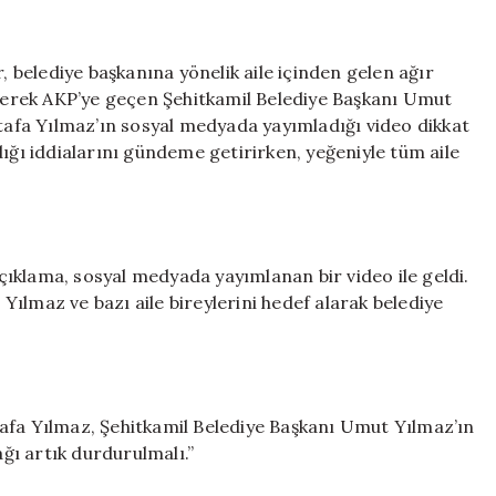
amcasından
ihanet
iddiası:
, belediye başkanına yönelik aile içinden gelen ağır
‘Belediyede
 ederek AKP’ye geçen Şehitkamil Belediye Başkanı Umut
örümcek
fa Yılmaz’ın sosyal medyada yayımladığı video dikkat
ağı
ığı iddialarını gündeme getirirken, yeğeniyle tüm aile
kuruldu’
için
ıklama, sosyal medyada yayımlanan bir video ile geldi.
ılmaz ve bazı aile bireylerini hedef alarak belediye
afa Yılmaz, Şehitkamil Belediye Başkanı Umut Yılmaz’ın
ı artık durdurulmalı.”