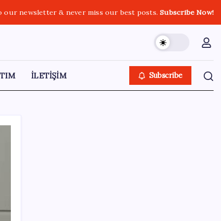
o our newsletter & never miss our best posts.
Subscribe Now!
TIM
İLETİŞİM
Subscribe
SON YAZILAR
Bakan Işıkhan açıkladı! Tekstil sektörüne
yönelik işbirliği protokolü imzalandı