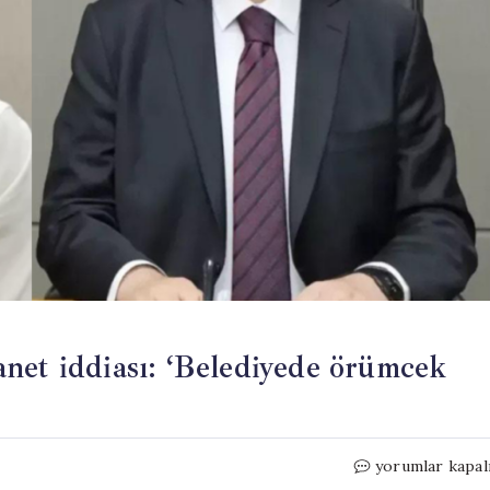
net iddiası: ‘Belediyede örümcek
AKP’li
yorumlar kapal
başkanın