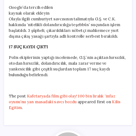
Google’da tercih edilen
kaynak olarak ekleyin
Olayla ilgili cumhuriyet savcısının talimatıyla G.Ş. ve C.K.
hakkında ‘nitelikli dolandırıcılığa teşebbüs’ suçundan işlem
başlatıldı. 3 şüpheli, çıkarıldıkları nöbetçi mahkemece yurt
dışına çıkış yasağı şartıyla adli kontrolle serbest bırakıldı.
17 SUÇ KAYDI ÇIKTI
Polis ekiplerinin yaptığı incelemede, G.Ş.’nin açıktan hırsızlık,
otodan hırsızlık, dolandırıcılık, mala zarar verme ve
yankesicilik gibi çeşitli suçlardan toplam 17 suç kaydı
bulunduğu belirlendi.
The post
Kafetaryada film gibi olay! 100 bin liralık ‘infaz
oyunu’nu yan masadaki savcı bozdu
appeared first on
Kilis
Egitim
.