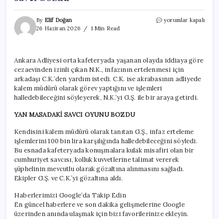
Kafetaryada
By
Elif Doğan
yorumlar kapalı
film
26 Haziran 2026
1 Min Read
gibi
olay!
100
Ankara Adliyesi orta kafeteryada yaşanan olayda iddiaya göre
bin
cezaevinden izinli çıkan N.K., infazının ertelenmesi için
liralık
‘infaz
arkadaşı C.K.’den yardım istedi. C.K. ise akrabasının adliyede
oyunu’nu
kalem müdürü olarak görev yaptığını ve işlemleri
yan
halledebileceğini söyleyerek, N.K.’yi G.Ş. ile bir araya getirdi.
masadaki
savcı
YAN MASADAKİ SAVCI OYUNU BOZDU
bozdu
için
Kendisini kalem müdürü olarak tanıtan G.Ş., infaz erteleme
işlemlerini 100 bin lira karşılığında halledebileceğini söyledi.
Bu esnada kafeteryada konuşmalara kulak misafiri olan bir
cumhuriyet savcısı, kolluk kuvvetlerine talimat vererek
şüphelinin mevcutlu olarak gözaltına alınmasını sağladı.
Ekipler G.Ş. ve C.K.’yi gözaltına aldı.
Haberlerimizi Google’da Takip Edin
En güncel haberlere ve son dakika gelişmelerine Google
üzerinden anında ulaşmak için bizi favorilerinize ekleyin.