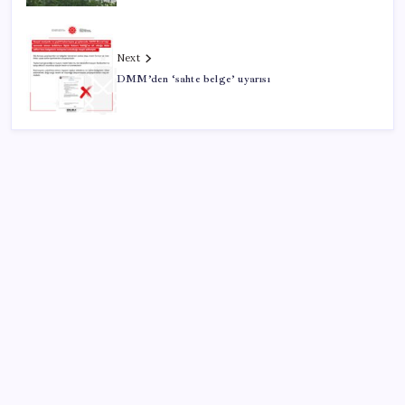
Next
DMM’den ‘sahte belge’ uyarısı
SON YAZILAR
Halkbank, ikincil halka arz süreci başlattı
Müze arşivinde unutulan canlılar: Herkes denizatı
sanıyordu ama…