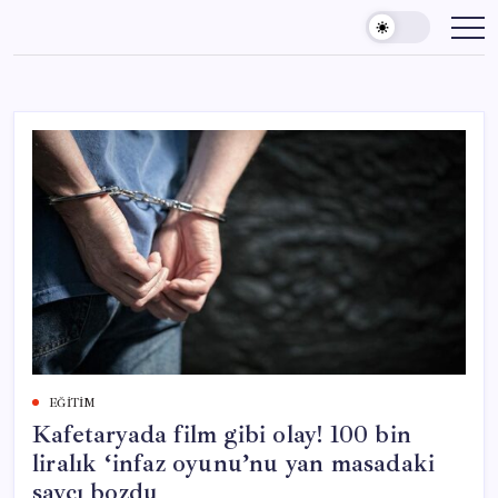
Skip
to
content
EĞITIM
Kafetaryada film gibi olay! 100 bin
liralık ‘infaz oyunu’nu yan masadaki
savcı bozdu