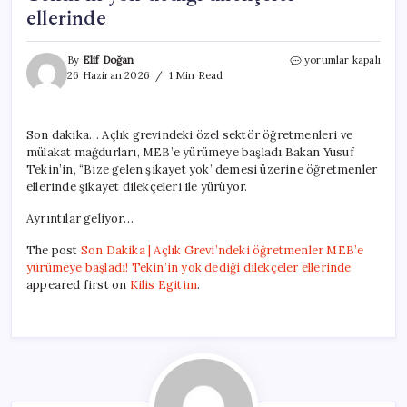
ellerinde
Son
By
Elif Doğan
yorumlar kapalı
Dakika
26 Haziran 2026
1 Min Read
|
Açlık
Grevi’ndeki
Son dakika… Açlık grevindeki özel sektör öğretmenleri ve
öğretmenler
mülakat mağdurları, MEB’e yürümeye başladı.Bakan Yusuf
MEB’e
yürümeye
Tekin’in, “Bize gelen şikayet yok’ demesi üzerine öğretmenler
başladı!
ellerinde şikayet dilekçeleri ile yürüyor.
Tekin’in
yok
Ayrıntılar geliyor…
dediği
dilekçeler
The post
Son Dakika | Açlık Grevi’ndeki öğretmenler MEB’e
ellerinde
yürümeye başladı! Tekin’in yok dediği dilekçeler ellerinde
için
appeared first on
Kilis Egitim
.