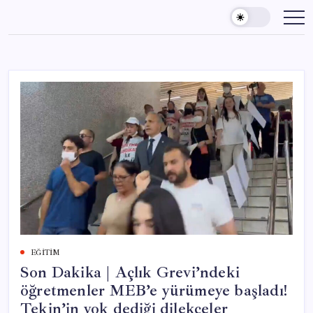
Skip
to
content
EĞITIM
Son Dakika | Açlık Grevi’ndeki
öğretmenler MEB’e yürümeye başladı!
Tekin’in yok dediği dilekçeler