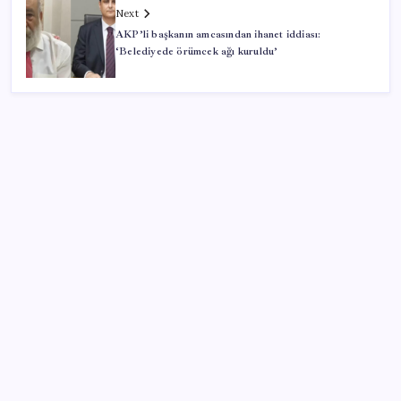
Next
AKP’li başkanın amcasından ihanet iddiası:
‘Belediyede örümcek ağı kuruldu’
SON YAZILAR
Çorbaya eklenen o baharat damarları temizliyor!
Uzmanlardan kolesterol düşüren gizli formül
Elif Buse Doğan Gözü Kapalı Teknolojik Cihazları
Tahmin Etti!