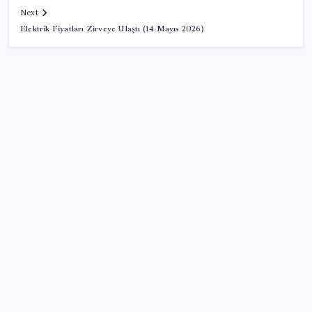
Next
Elektrik Fiyatları Zirveye Ulaştı (14 Mayıs 2026)
SON YAZILAR
Ankara Emniyeti’nde sürpriz atama: Belediye
soruşturmalarını yürüten isim ‘terfi’ etti
Bakan Işıkhan açıkladı! Tekstil sektörüne yönelik
işbirliği protokolü imzalandı
Meta’dan Yazılımcılar için Yeni Araç: Muse Code
Çorbaya eklenen o baharat damarları temizliyor!