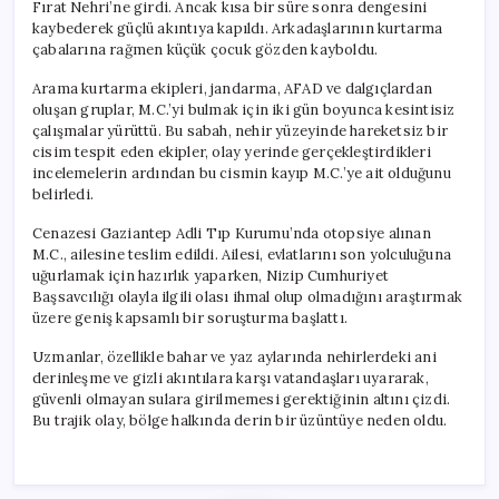
Fırat Nehri’ne girdi. Ancak kısa bir süre sonra dengesini
kaybederek güçlü akıntıya kapıldı. Arkadaşlarının kurtarma
çabalarına rağmen küçük çocuk gözden kayboldu.
Arama kurtarma ekipleri, jandarma, AFAD ve dalgıçlardan
oluşan gruplar, M.C.’yi bulmak için iki gün boyunca kesintisiz
çalışmalar yürüttü. Bu sabah, nehir yüzeyinde hareketsiz bir
cisim tespit eden ekipler, olay yerinde gerçekleştirdikleri
incelemelerin ardından bu cismin kayıp M.C.’ye ait olduğunu
belirledi.
Cenazesi Gaziantep Adli Tıp Kurumu’nda otopsiye alınan
M.C., ailesine teslim edildi. Ailesi, evlatlarını son yolculuğuna
uğurlamak için hazırlık yaparken, Nizip Cumhuriyet
Başsavcılığı olayla ilgili olası ihmal olup olmadığını araştırmak
üzere geniş kapsamlı bir soruşturma başlattı.
Uzmanlar, özellikle bahar ve yaz aylarında nehirlerdeki ani
derinleşme ve gizli akıntılara karşı vatandaşları uyararak,
güvenli olmayan sulara girilmemesi gerektiğinin altını çizdi.
Bu trajik olay, bölge halkında derin bir üzüntüye neden oldu.