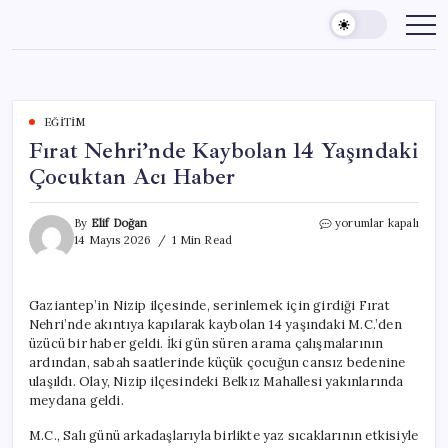
Skip
to
content
EĞITIM
Fırat Nehri’nde Kaybolan 14 Yaşındaki
Çocuktan Acı Haber
Fırat
By
Elif Doğan
yorumlar kapalı
Nehri’nde
14 Mayıs 2026
1 Min Read
Kaybolan
14
Yaşındaki
Gaziantep’in Nizip ilçesinde, serinlemek için girdiği Fırat
Çocuktan
Nehri’nde akıntıya kapılarak kaybolan 14 yaşındaki M.C.’den
Acı
Haber
üzücü bir haber geldi. İki gün süren arama çalışmalarının
için
ardından, sabah saatlerinde küçük çocuğun cansız bedenine
ulaşıldı. Olay, Nizip ilçesindeki Belkız Mahallesi yakınlarında
meydana geldi.
M.C., Salı günü arkadaşlarıyla birlikte yaz sıcaklarının etkisiyle