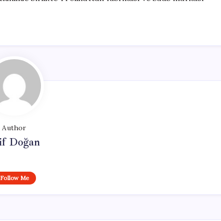
Author
if Doğan
Follow Me