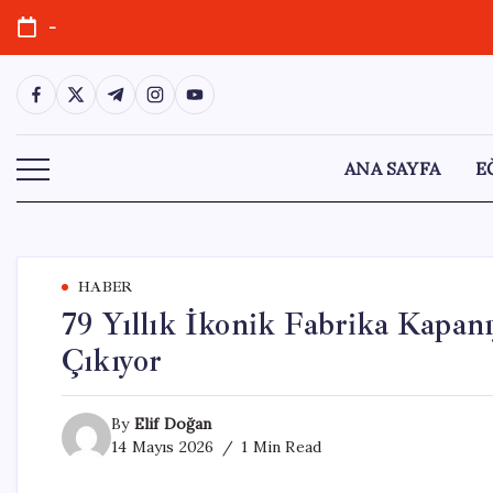
Skip
-
to
content
https://www.facebook.com/
https://twitter.com/
https://t.me/
https://www.instagram.com/
https://youtube.com/
ANA SAYFA
E
HABER
79 Yıllık İkonik Fabrika Kapan
Çıkıyor
By
Elif Doğan
14 Mayıs 2026
1 Min Read