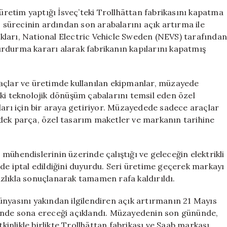
Kapanıyor:
 üretim yaptığı İsveç’teki Trollhättan fabrikasını kapatma
Son
s sürecinin ardından son arabalarını açık artırma ile
Araçlar
lıkları, National Electric Vehicle Sweden (NEVS) tarafında
Açık
rdurma kararı alarak fabrikanın kapılarını kapatmış
Artırmaya
Çıkıyor
için
lar ve üretimde kullanılan ekipmanlar, müzayede
eki teknolojik dönüşüm çabalarını temsil eden özel
ları için bir araya getiriyor. Müzayedede sadece araçlar
dek parça, özel tasarım maketler ve markanın tarihine
endislerinin üzerinde çalıştığı ve geleceğin elektrikli
de iptal edildiğini duyurdu. Seri üretime geçerek markayı
zlıkla sonuçlanarak tamamen rafa kaldırıldı.
asını yakından ilgilendiren açık artırmanın 21 Mayıs
hinde sona ereceği açıklandı. Müzayedenin son gününde,
tkinlikle birlikte Trollhättan fabrikası ve Saab markası