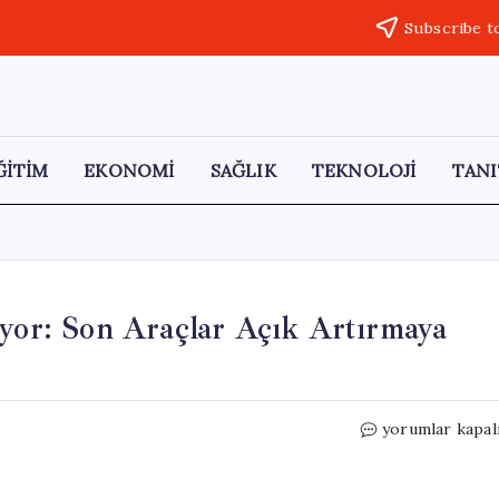
Subscribe t
ĞİTİM
EKONOMİ
SAĞLIK
TEKNOLOJİ
TANI
ıyor: Son Araçlar Açık Artırmaya
79
yorumlar kapal
Yıllık
İkonik
Fabrika