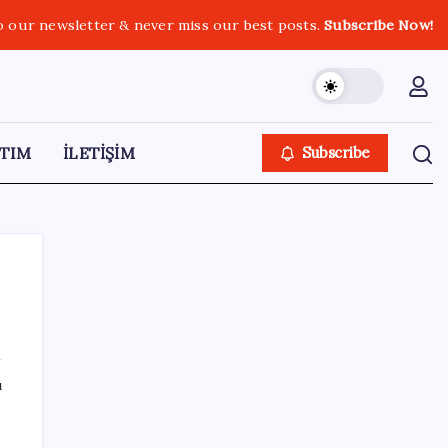
o our newsletter & never miss our best posts.
Subscribe Now!
TIM
İLETİŞİM
Subscribe
SON YAZILAR
ı
TCMB yılın 3. Enflasyon Raporu’nu 13
Ağustos’ta açıklayacak