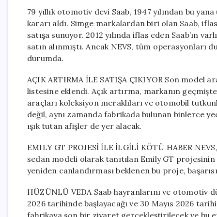
79 yıllık otomotiv devi Saab, 1947 yılından bu yana
kararı aldı. Simge markalardan biri olan Saab, ifla
satışa sunuyor. 2012 yılında iflas eden Saab’ın var
satın alınmıştı. Ancak NEVS, tüm operasyonları du
durumda.
AÇIK ARTIRMA İLE SATIŞA ÇIKIYOR Son model araç
listesine eklendi. Açık artırma, markanın geçmişt
araçları koleksiyon meraklıları ve otomobil tutkun
değil, aynı zamanda fabrikada bulunan binlerce ye
ışık tutan afişler de yer alacak.
EMILY GT PROJESİ İLE İLGİLİ KÖTÜ HABER NEVS, müh
sedan modeli olarak tanıtılan Emily GT projesinin 
yeniden canlandırması beklenen bu proje, başarısı
HÜZÜNLÜ VEDA Saab hayranlarını ve otomotiv düny
2026 tarihinde başlayacağı ve 30 Mayıs 2026 tari
fabrikaya son bir ziyaret gerçekleştirilecek ve bu e