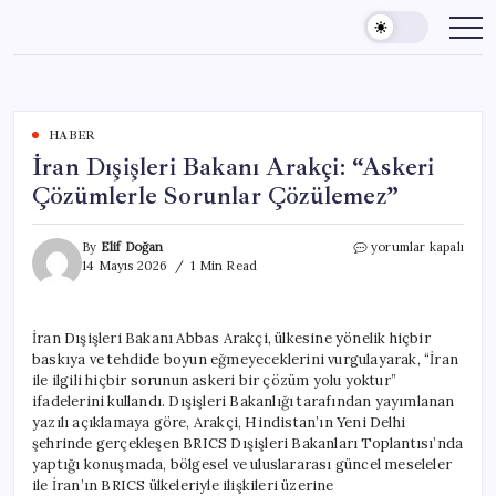
Skip
to
content
HABER
İran Dışişleri Bakanı Arakçi: “Askeri
Çözümlerle Sorunlar Çözülemez”
İran
By
Elif Doğan
yorumlar kapalı
Dışişleri
14 Mayıs 2026
1 Min Read
Bakanı
Arakçi:
“Askeri
İran Dışişleri Bakanı Abbas Arakçi, ülkesine yönelik hiçbir
Çözümlerle
baskıya ve tehdide boyun eğmeyeceklerini vurgulayarak, “İran
Sorunlar
Çözülemez”
ile ilgili hiçbir sorunun askeri bir çözüm yolu yoktur”
için
ifadelerini kullandı. Dışişleri Bakanlığı tarafından yayımlanan
yazılı açıklamaya göre, Arakçi, Hindistan’ın Yeni Delhi
şehrinde gerçekleşen BRICS Dışişleri Bakanları Toplantısı’nda
yaptığı konuşmada, bölgesel ve uluslararası güncel meseleler
ile İran’ın BRICS ülkeleriyle ilişkileri üzerine