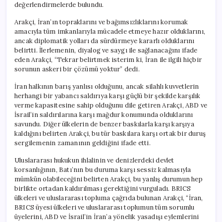
değerlendirmelerde bulundu.
Arakçi, İran’ın topraklarını ve bağımsızlıklarını korumak
amacıyla tüm imkanlarıyla mücadele etmeye hazır olduklarını,
ancak diplomatik yolları da sürdürmeye kararlı olduklarını
belirtti. İlerlemenin, diyalog ve saygı ile sağlanacağını ifade
eden Arakçi, “Tekrar belirtmek isterim ki, İran ile ilgili hiçbir
sorunun askeri bir çözümü yoktur” dedi.
İran halkının barış yanlısı olduğunu, ancak silahlı kuvvetlerin
herhangi bir yabancı saldırıya karşı güçlü bir şekilde karşılık
verme kapasitesine sahip olduğunu dile getiren Arakçi, ABD ve
İsrail’in saldırılarına karşı mağdur konumunda olduklarını
savundu. Diğer ülkelerin de benzer baskılarla karşı karşıya
kaldığını belirten Arakçi, bu tür baskılara karşı ortak bir duruş
sergilemenin zamanının geldiğini ifade etti.
Uluslararası hukukun ihlalinin ve denizlerdeki devlet
korsanlığının, Batı’nın bu duruma karşı sessiz kalmasıyla
mümkün olabileceğini belirten Arakçi, bu yanlış durumun hep
birlikte ortadan kaldırılması gerektiğini vurguladı. BRICS
ülkeleri ve uluslararası topluma çağrıda bulunan Arakçi, “İran,
BRICS üyesi ülkeleri ve uluslararası toplumun tüm sorumlu
üyelerini, ABD ve İsrail’in İran’a yönelik yasadışı eylemlerini