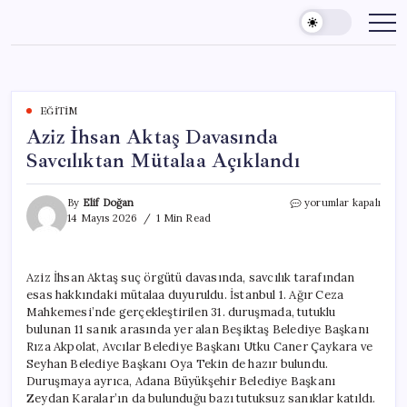
Skip
to
content
EĞITIM
Aziz İhsan Aktaş Davasında
Savcılıktan Mütalaa Açıklandı
Aziz
By
Elif Doğan
yorumlar kapalı
İhsan
14 Mayıs 2026
1 Min Read
Aktaş
Davasında
Savcılıktan
Aziz İhsan Aktaş suç örgütü davasında, savcılık tarafından
Mütalaa
esas hakkındaki mütalaa duyuruldu. İstanbul 1. Ağır Ceza
Açıklandı
için
Mahkemesi’nde gerçekleştirilen 31. duruşmada, tutuklu
bulunan 11 sanık arasında yer alan Beşiktaş Belediye Başkanı
Rıza Akpolat, Avcılar Belediye Başkanı Utku Caner Çaykara ve
Seyhan Belediye Başkanı Oya Tekin de hazır bulundu.
Duruşmaya ayrıca, Adana Büyükşehir Belediye Başkanı
Zeydan Karalar’ın da bulunduğu bazı tutuksuz sanıklar katıldı.