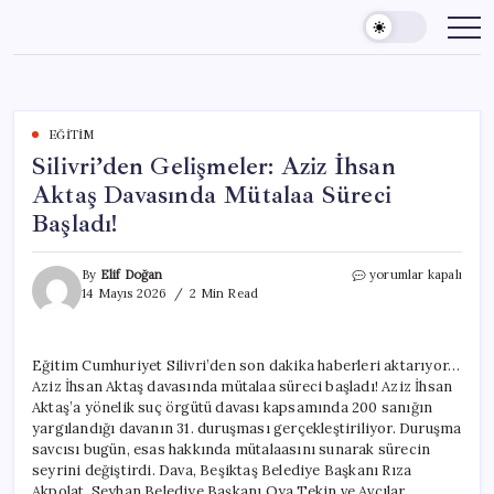
Skip
to
content
EĞITIM
Silivri’den Gelişmeler: Aziz İhsan
Aktaş Davasında Mütalaa Süreci
Başladı!
Silivri’den
By
Elif Doğan
yorumlar kapalı
Gelişmeler:
14 Mayıs 2026
2 Min Read
Aziz
İhsan
Aktaş
Eğitim Cumhuriyet Silivri’den son dakika haberleri aktarıyor…
Davasında
Aziz İhsan Aktaş davasında mütalaa süreci başladı! Aziz İhsan
Mütalaa
Süreci
Aktaş’a yönelik suç örgütü davası kapsamında 200 sanığın
Başladı!
yargılandığı davanın 31. duruşması gerçekleştiriliyor. Duruşma
için
savcısı bugün, esas hakkında mütalaasını sunarak sürecin
seyrini değiştirdi. Dava, Beşiktaş Belediye Başkanı Rıza
Akpolat, Seyhan Belediye Başkanı Oya Tekin ve Avcılar