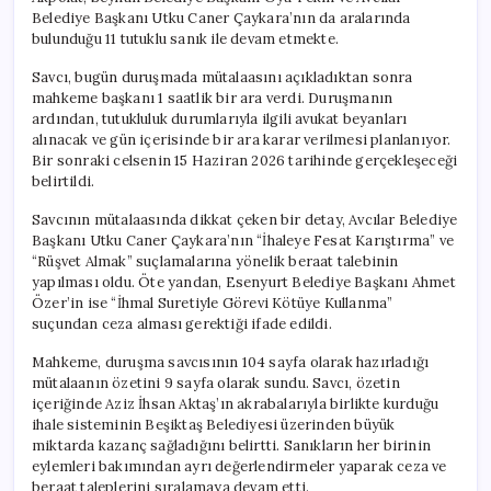
Belediye Başkanı Utku Caner Çaykara’nın da aralarında
bulunduğu 11 tutuklu sanık ile devam etmekte.
Savcı, bugün duruşmada mütalaasını açıkladıktan sonra
mahkeme başkanı 1 saatlik bir ara verdi. Duruşmanın
ardından, tutukluluk durumlarıyla ilgili avukat beyanları
alınacak ve gün içerisinde bir ara karar verilmesi planlanıyor.
Bir sonraki celsenin 15 Haziran 2026 tarihinde gerçekleşeceği
belirtildi.
Savcının mütalaasında dikkat çeken bir detay, Avcılar Belediye
Başkanı Utku Caner Çaykara’nın “İhaleye Fesat Karıştırma” ve
“Rüşvet Almak” suçlamalarına yönelik beraat talebinin
yapılması oldu. Öte yandan, Esenyurt Belediye Başkanı Ahmet
Özer’in ise “İhmal Suretiyle Görevi Kötüye Kullanma”
suçundan ceza alması gerektiği ifade edildi.
Mahkeme, duruşma savcısının 104 sayfa olarak hazırladığı
mütalaanın özetini 9 sayfa olarak sundu. Savcı, özetin
içeriğinde Aziz İhsan Aktaş’ın akrabalarıyla birlikte kurduğu
ihale sisteminin Beşiktaş Belediyesi üzerinden büyük
miktarda kazanç sağladığını belirtti. Sanıkların her birinin
eylemleri bakımından ayrı değerlendirmeler yaparak ceza ve
beraat taleplerini sıralamaya devam etti.