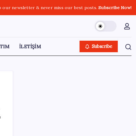
o our newsletter & never miss our best posts.
Subscribe Now!
TIM
İLETİŞİM
Subscribe
SON YAZILAR
ı
Çorbaya eklenen o baharat damarları
temizliyor! Uzmanlardan kolesterol