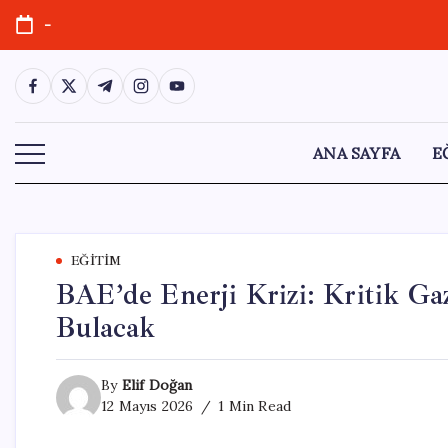
Skip
-
to
content
https://www.facebook.com/
https://twitter.com/
https://t.me/
https://www.instagram.com/
https://youtube.com/
ANA SAYFA
E
EĞITIM
BAE’de Enerji Krizi: Kritik Ga
Bulacak
By
Elif Doğan
12 Mayıs 2026
1 Min Read