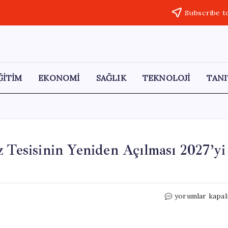
Subscribe t
ĞİTİM
EKONOMİ
SAĞLIK
TEKNOLOJİ
TANI
z Tesisinin Yeniden Açılması 2027’yi
BAE’de
yorumlar kapal
Enerji
Krizi:
Kritik