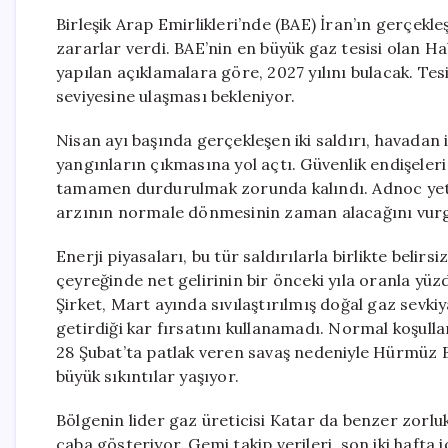
Birleşik Arap Emirlikleri’nde (BAE) İran’ın gerçekleş
zararlar verdi. BAE’nin en büyük gaz tesisi olan 
yapılan açıklamalara göre, 2027 yılını bulacak. T
seviyesine ulaşması bekleniyor.
Nisan ayı başında gerçekleşen iki saldırı, havada
yangınların çıkmasına yol açtı. Güvenlik endişeleri 
tamamen durdurulmak zorunda kalındı. Adnoc yetki
arzının normale dönmesinin zaman alacağını vurg
Enerji piyasaları, bu tür saldırılarla birlikte belirs
çeyreğinde net gelirinin bir önceki yıla oranla yüz
Şirket, Mart ayında sıvılaştırılmış doğal gaz sevkiy
getirdiği kar fırsatını kullanamadı. Normal koşul
28 Şubat’ta patlak veren savaş nedeniyle Hürmüz B
büyük sıkıntılar yaşıyor.
Bölgenin lider gaz üreticisi Katar da benzer zorlu
çaba gösteriyor. Gemi takip verileri, son iki hafta 