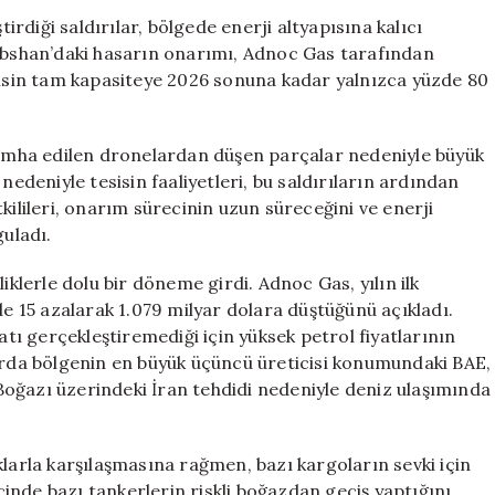
Gaz
tirdiği saldırılar, bölgede enerji altyapısına kalıcı
Tesisinin
Habshan’daki hasarın onarımı, Adnoc Gas tarafından
Yeniden
esisin tam kapasiteye 2026 sonuna kadar yalnızca yüzde 80
Açılması
2027’yi
Bulacak
n imha edilen dronelardan düşen parçalar nedeniyle büyük
için
nedeniyle tesisin faaliyetleri, bu saldırıların ardından
lileri, onarım sürecinin uzun süreceğini ve enerji
uladı.
izliklerle dolu bir döneme girdi. Adnoc Gas, yılın ilk
de 15 azalarak 1.079 milyar dolara düştüğünü açıkladı.
atı gerçekleştiremediği için yüksek petrol fiyatlarının
larda bölgenin en büyük üçüncü üreticisi konumundaki BAE,
oğazı üzerindeki İran tehdidi nedeniyle deniz ulaşımında
klarla karşılaşmasına rağmen, bazı kargoların sevki için
içinde bazı tankerlerin riskli boğazdan geçiş yaptığını