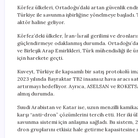
Körfez ülkeleri, Ortadoğu’daki artan güvenlik endi
Türkiye ile savunma işbirliğine yönelmeye başladı. 
aktör haline geliyor.
Körfez’deki ülkeler, İran-İsrail gerilimi ve dronla
güçlendirmeye odaklanmış durumda. Ortadoğu’da y
ve Birleşik Arap Emirlikleri, Türk mühendisliği il
için harekete geçti.
Kuveyt, Türkiye ile kapsamlı bir satış protokolü imz
2023 yılında Bayraktar TB2 insansız hava aracı sa
artırmayı hedefliyor. Ayrıca, ASELSAN ve ROKETSA
almış durumda.
Suudi Arabistan ve Katar ise, uzun menzilli kamika
karşı “anti-dron” çözümlerini tercih etti. Her ik
savunma sistemi için anlaşma sağladı. Bu sistem, 2
dron gruplarını etkisiz hale getirme kapasitesine 