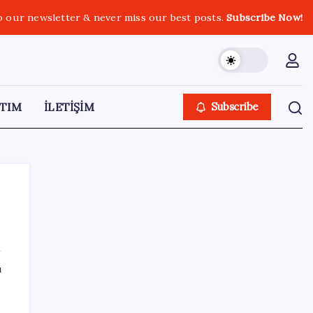
o our newsletter & never miss our best posts.
Subscribe Now!
TIM
İLETİŞİM
Subscribe
SON YAZILAR
ı
Müze arşivinde unutulan canlılar: Herkes
denizatı sanıyordu ama…