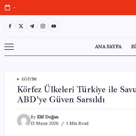
Skip
-
to
content
https://www.facebook.com/
https://twitter.com/
https://t.me/
https://www.instagram.com/
https://youtube.com/
ANA SAYFA
E
EĞITIM
Körfez Ülkeleri Türkiye ile Sav
ABD’ye Güven Sarsıldı
By
Elif Doğan
13 Mayıs 2026
1 Min Read