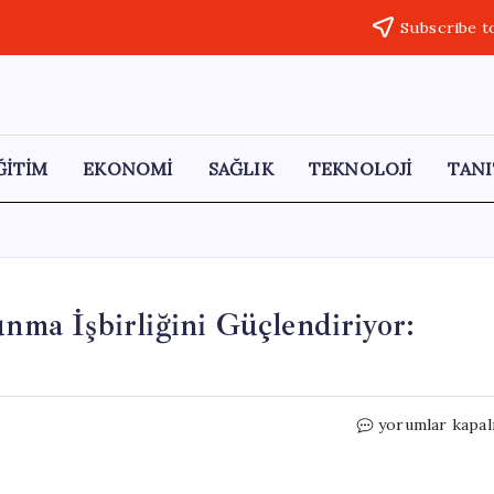
Subscribe t
ĞİTİM
EKONOMİ
SAĞLIK
TEKNOLOJİ
TANI
unma İşbirliğini Güçlendiriyor:
Körfez
yorumlar kapal
Ülkeleri
Türkiye
ile