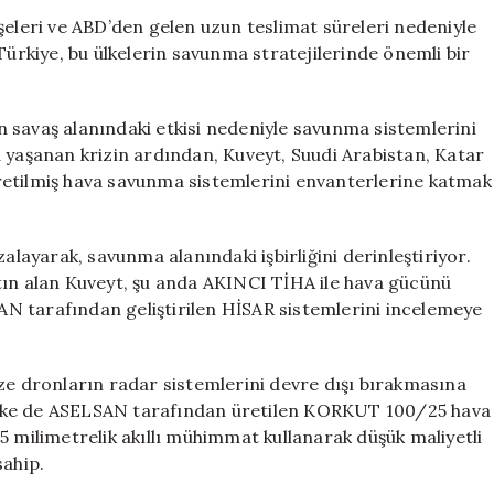
Savunma
şeleri ve ABD’den gelen uzun teslimat süreleri nedeniyle
İşbirliğini
Türkiye, bu ülkelerin savunma stratejilerinde önemli bir
Güçlendiriyor:
ABD’ye
Güven
rın savaş alanındaki etkisi nedeniyle savunma sistemlerini
Sarsıldı
aşanan krizin ardından, Kuveyt, Suudi Arabistan, Katar
için
e üretilmiş hava savunma sistemlerini envanterlerine katmak
alayarak, savunma alanındaki işbirliğini derinleştiriyor.
tın alan Kuveyt, şu anda AKINCI TİHA ile hava gücünü
N tarafından geliştirilen HİSAR sistemlerini incelemeye
ze dronların radar sistemlerini devre dışı bırakmasına
i ülke de ASELSAN tarafından üretilen KORKUT 100/25 hava
5 milimetrelik akıllı mühimmat kullanarak düşük maliyetli
sahip.