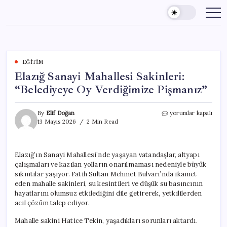
Skip
to
content
EĞITIM
Elazığ Sanayi Mahallesi Sakinleri:
“Belediyeye Oy Verdiğimize Pişmanız”
Elazığ
By
Elif Doğan
yorumlar kapalı
Sanayi
13 Mayıs 2026
2 Min Read
Mahallesi
Sakinleri:
“Belediyeye
Elazığ’ın Sanayi Mahallesi’nde yaşayan vatandaşlar, altyapı
Oy
çalışmaları ve kazılan yolların onarılmaması nedeniyle büyük
Verdiğimize
Pişmanız”
sıkıntılar yaşıyor. Fatih Sultan Mehmet Bulvarı’nda ikamet
için
eden mahalle sakinleri, su kesintileri ve düşük su basıncının
hayatlarını olumsuz etkilediğini dile getirerek, yetkililerden
acil çözüm talep ediyor.
Mahalle sakini Hatice Tekin, yaşadıkları sorunları aktardı.