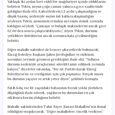
Yaklaşık iki aydan beri ciddi bir mağduriyet içinde olduklarını
belirten Tekin, suyun çoğu zaman yalnızca gece saatlerinde
geldiğini ifade etti. Kaloriferlerin 1,5 aydır çalışmadığını ve
düşük basınç nedeniyle suyun üst katlara ulaşmadığını
söyleyen Tekin, annesinin evinden su temin etmek zorunda
kaldığını söyledi. “Çamaşır ve bulaşık makinelerini ancak gece
02.00’den sonra çalıştırabiliyoruz,” diyen Tekin, durumu
yetkililere ilettiklerini ancak sorunun hala çözülmediğini
belirtti.
Diğer mahalle sakinleri de benzer şikayetlerde bulunarak,
Elazığ Belediye Başkanı Şahin Şerifoğulları ve ekibinin,
sorunları yerinde görmesi gerektiğini ifade etti. “Yolların
durumu nedeniyle araçlarımız sürekli tamir edilmek zorunda
kalıyor,” diyen bir vatandaş, “Bir AK Partili olarak Elazığ
Belediyesi’ne oy verdiğimiz için çok pişmanız. Birçok insan
bu durumu yaşıyor ve artık yeter diyor,” şeklinde konuştu.
Fatih Kılıç ise 86 yaşındaki babasının bozuk yolda yürürken
düştüğünü ifade ederek, yaşlıların bu durumdan en çok
etkilenen kesim olduğunu belirtti.
Mahalle sakinlerinden Tahir Biçer, Sanayi Mahallesi’nin ihmal
edildiğini vurgulayarak, “Diğer mahallelere öncelik veriliyor,”