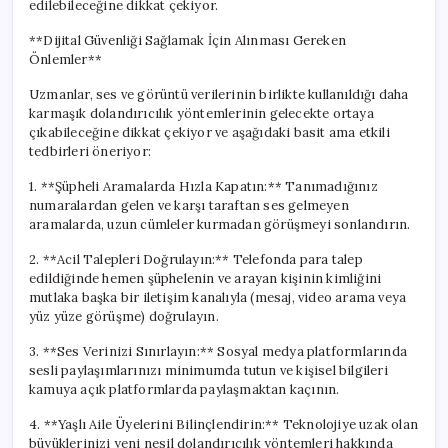
edilebileceğine dikkat çekiyor.
**Dijital Güvenliği Sağlamak İçin Alınması Gereken
Önlemler**
Uzmanlar, ses ve görüntü verilerinin birlikte kullanıldığı daha
karmaşık dolandırıcılık yöntemlerinin gelecekte ortaya
çıkabileceğine dikkat çekiyor ve aşağıdaki basit ama etkili
tedbirleri öneriyor:
1. **Şüpheli Aramalarda Hızla Kapatın:** Tanımadığınız
numaralardan gelen ve karşı taraftan ses gelmeyen
aramalarda, uzun cümleler kurmadan görüşmeyi sonlandırın.
2. **Acil Talepleri Doğrulayın:** Telefonda para talep
edildiğinde hemen şüphelenin ve arayan kişinin kimliğini
mutlaka başka bir iletişim kanalıyla (mesaj, video arama veya
yüz yüze görüşme) doğrulayın.
3. **Ses Verinizi Sınırlayın:** Sosyal medya platformlarında
sesli paylaşımlarınızı minimumda tutun ve kişisel bilgileri
kamuya açık platformlarda paylaşmaktan kaçının.
4. **Yaşlı Aile Üyelerini Bilinçlendirin:** Teknolojiye uzak olan
büyüklerinizi yeni nesil dolandırıcılık yöntemleri hakkında