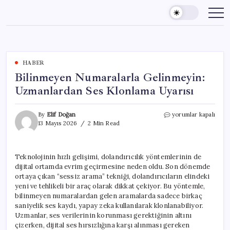
Skip
to
content
HABER
Bilinmeyen Numaralarla Gelinmeyin:
Uzmanlardan Ses Klonlama Uyarısı
Bilinmeyen
By
Elif Doğan
yorumlar kapalı
Numaralarla
13 Mayıs 2026
2 Min Read
Gelinmeyin:
Uzmanlardan
Ses
Teknolojinin hızlı gelişimi, dolandırıcılık yöntemlerinin de
Klonlama
dijital ortamda evrim geçirmesine neden oldu. Son dönemde
Uyarısı
için
ortaya çıkan “sessiz arama” tekniği, dolandırıcıların elindeki
yeni ve tehlikeli bir araç olarak dikkat çekiyor. Bu yöntemle,
bilinmeyen numaralardan gelen aramalarda sadece birkaç
saniyelik ses kaydı, yapay zeka kullanılarak klonlanabiliyor.
Uzmanlar, ses verilerinin korunması gerektiğinin altını
çizerken, dijital ses hırsızlığına karşı alınması gereken