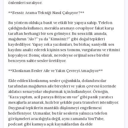
önlemleri sıralıyor.
**Sessiz Arama Tekniği Nasıl Çalışıyor?**
Bu yöntem oldukça basit ve etkili bir yapıya sahip. Telefon
çaldığında kullanıcı, merakla aramayı cevaplıyor fakat karşı
taraftan herhangi bir ses gelmiyor. Bu sessizlik anında,
mağdurun “Alo?” ya da “Kimsiniz?” gibi doğal tepkileri
kaydediliyor. Yapay zeka yazılımları, bu birkaç saniyelik ses
kaydını analiz ederek kişinin ses tonunu, vurgularını ve ritmini
kopyalıyor. Sonuç olarak, neredeyse orijinal sese birebir
benzeyen sahte sesler üretiliyor.
**Klonlanan Sesler Aile ve Yakın Çevreyi Amaçlıyor**
Elde edilen klonlanmış sesler çoğunlukla, dolandırıcılar
tarafından mağdurun aile bireyleri ve yakın çevresi üzerinde
aldatıcı senaryolar oluşturmak için kullanılıyor. Örneğin,
“Kaza yaptım, acil paraya ihtiyacım var” gibi panik yaratıcı
mesajlarla aranarak, hızlı bir şekilde para transferi isteniliyor.
Duygusal tepkilerin mantıklı düşünmeyi engellemesi
hedefleniyor. Uzmanlar, bu tür seslerin yalnızca telefon
görüşmeleri aracılığıyla değil, aynı zamanda YouTube,
podcast gibi kamuya açık kaynaklardan da elde