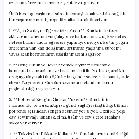
azaltma sürecini önemli bir şekilde vurguluyor.
Ünlü biyolog, yaşlanma sürecini yavaşlatmak ve daha sağlıklı
bir yaşam sürmek için şu dört altın kuralı öneriyor:
1. **Aşırı Zorlayıcı Egzersizler Yapın**: Sinclair, fiziksel
aktivitenin önemini vurguluyor ve haftada en az üç kez nefes
nefese kalana kadar egzersiz yapmayı öneriyor. Bu tür yoğun
antrenmanlar, kan dolaşımını artırarak yaşlanma sürecini
yavaşlatan hormonların salgılanmasını sağlıyor.
2. **Oruç Tutun ve Seyrek Yemek Yiyin**: Beslenme
konusunda zamanlama ve kısıtlama kritik. Profesör, aralıklı
oruç uygulayarak tüm öğünlerini günde sadece altı saat içinde
alıyor. Bu yöntem, vücudun savunma mekanizmalarını
güçlendirdiği düşünülüyor.
3. **Polifenol Zengini Gıdalar Tüketin**: Sinclair’in
menüsünde, ömrü uzattığı ve genel sağlığı iyileştirdiği bilinen
polifenol açısından zengin besinler yer alıyor. Özellikle yeşil
çay, zeytinyağı, ıspanak, elma, üzüm ve ceviz gibi gıdalara
sıkça yer veriyor.
4. **Takviyeleri Dikkatle Kullanın**: Sinclair, uzun ömürlülüğü