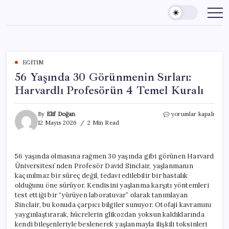
Skip
to
content
EĞITIM
56 Yaşında 30 Görünmenin Sırları:
Harvardlı Profesörün 4 Temel Kuralı
56
By
Elif Doğan
yorumlar kapalı
Yaşında
12 Mayıs 2026
2 Min Read
30
Görünmenin
Sırları:
56 yaşında olmasına rağmen 30 yaşında gibi görünen Harvard
Harvardlı
Üniversitesi’nden Profesör David Sinclair, yaşlanmanın
Profesörün
4
kaçınılmaz bir süreç değil, tedavi edilebilir bir hastalık
Temel
olduğunu öne sürüyor. Kendisini yaşlanma karşıtı yöntemleri
Kuralı
test ettiği bir “yürüyen laboratuvar” olarak tanımlayan
için
Sinclair, bu konuda çarpıcı bilgiler sunuyor. Otofaji kavramını
yaygınlaştırarak, hücrelerin glikozdan yoksun kaldıklarında
kendi bileşenleriyle beslenerek yaşlanmayla ilişkili toksinleri