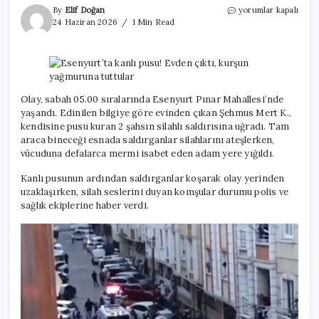
Esenyurt’ta
By
Elif Doğan
yorumlar kapalı
kanlı
24 Haziran 2026
1 Min Read
pusu!
Evden
çıktı,
kurşun
yağmuruna
tuttular
Olay, sabah 05.00 sıralarında Esenyurt Pınar Mahallesi’nde
için
yaşandı. Edinilen bilgiye göre evinden çıkan Şehmus Mert K.,
kendisine pusu kuran 2 şahsın silahlı saldırısına uğradı. Tam
araca bineceği esnada saldırganlar silahlarını ateşlerken,
vücuduna defalarca mermi isabet eden adam yere yığıldı.
Kanlı pusunun ardından saldırganlar koşarak olay yerinden
uzaklaşırken, silah seslerini duyan komşular durumu polis ve
sağlık ekiplerine haber verdi.