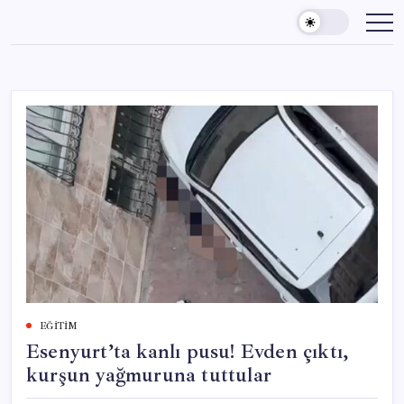
Skip
to
content
EĞITIM
Esenyurt’ta kanlı pusu! Evden çıktı,
kurşun yağmuruna tuttular