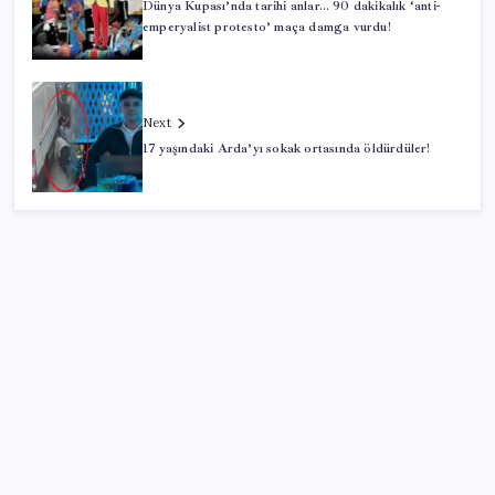
Dünya Kupası’nda tarihi anlar… 90 dakikalık ‘anti-
emperyalist protesto’ maça damga vurdu!
Next
17 yaşındaki Arda’yı sokak ortasında öldürdüler!
SON YAZILAR
Halkbank, ikincil halka arz süreci başlattı