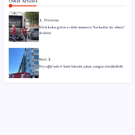
Other Articles
Previous
Kötü koku gelen evdeki manzara ‘bu kadar da olmaz’
dedirtti
Next
Beyoğlu’nda 6 katlı binada çıkan yangın söndürüldü