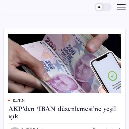
Skip
to
content
EĞITIM
AKP’den ‘IBAN düzenlemesi’ne yeşil
ışık