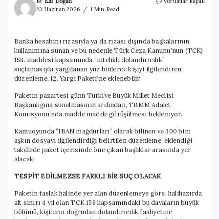
AKP’den
By
Elif Doğan
yorumlar kapalı
‘IBAN
23 Haziran 2026
1 Min Read
düzenlemesi’ne
yeşil
ışık
Banka hesabını rızasıyla ya da rızası dışında başkalarının
için
kullanımına sunan ve bu nedenle Türk Ceza Kanunu’nun (TCK)
158. maddesi kapsamında “nitelikli dolandırıcılık”
suçlamasıyla yargılanan yüz binlerce kişiyi ilgilendiren
düzenleme, 12. Yargı Paketi’ne eklenebilir.
Paketin pazartesi günü Türkiye Büyük Millet Meclisi
Başkanlığına sunulmasının ardından, TBMM Adalet
Komisyonu’nda madde madde görüşülmesi bekleniyor.
Kamuoyunda “IBAN mağdurları” olarak bilinen ve 300 bini
aşkın dosyayı ilgilendirdiği belirtilen düzenleme, eklendiği
takdirde paket içerisinde öne çıkan başlıklar arasında yer
alacak.
TESPİT EDİLMEZSE FARKLI BİR SUÇ OLACAK
Paketin taslak halinde yer alan düzenlemeye göre, halihazırda
alt sınırı 4 yıl olan TCK 158 kapsamındaki bu davaların büyük
bölümü, kişilerin doğrudan dolandırıcılık faaliyetine