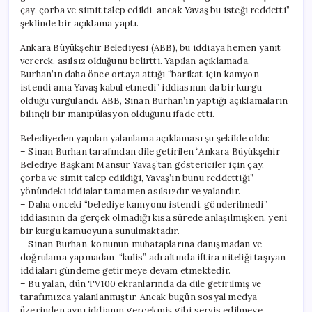
çay, çorba ve simit talep edildi, ancak Yavaş bu isteği reddetti”
şeklinde bir açıklama yaptı.
Ankara Büyükşehir Belediyesi (ABB), bu iddiaya hemen yanıt
vererek, asılsız olduğunu belirtti. Yapılan açıklamada,
Burhan’ın daha önce ortaya attığı “barikat için kamyon
istendi ama Yavaş kabul etmedi” iddiasının da bir kurgu
olduğu vurgulandı. ABB, Sinan Burhan’ın yaptığı açıklamaların
bilinçli bir manipülasyon olduğunu ifade etti.
Belediyeden yapılan yalanlama açıklaması şu şekilde oldu:
– Sinan Burhan tarafından dile getirilen “Ankara Büyükşehir
Belediye Başkanı Mansur Yavaş’tan göstericiler için çay,
çorba ve simit talep edildiği, Yavaş’ın bunu reddettiği”
yönündeki iddialar tamamen asılsızdır ve yalandır.
– Daha önceki “belediye kamyonu istendi, gönderilmedi”
iddiasının da gerçek olmadığı kısa sürede anlaşılmışken, yeni
bir kurgu kamuoyuna sunulmaktadır.
– Sinan Burhan, konunun muhataplarına danışmadan ve
doğrulama yapmadan, “kulis” adı altında iftira niteliği taşıyan
iddiaları gündeme getirmeye devam etmektedir.
– Bu yalan, dün TV100 ekranlarında da dile getirilmiş ve
tarafımızca yalanlanmıştır. Ancak bugün sosyal medya
üzerinden aynı iddianın gerçekmiş gibi servis edilmeye