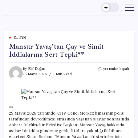
Skip
to
content
EĞITIM
Mansur Yavaş’tan Çay ve Simit
İddialarına Sert Tepki**
Mansur
By
Elif Doğan
yorumlar kapalı
Yavaş’tan
25 Mayıs 2026
1 Min Read
Çay
ve
Simit
İddialarına
Sert
Tepki**
**
için
25 Mayıs 2026 tarihinde, CHP Genel Merkez binasının polis
tarafından devredilmesi sırasında yaşanan olaylar sonrasında
Ankara Büyükşehir Belediye Başkanı Mansur Yavaş hakkında
asılsız bir iddia gündeme geldi. İktidara yakınlığı ile bilinen
gazeteci Sinan Burhan, “Mansur Yavaş’tan göstericiler için