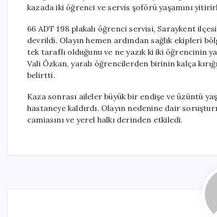
kazada iki öğrenci ve servis şoförü yaşamını yitiri
66 ADT 198 plakalı öğrenci servisi, Saraykent ilç
devrildi. Olayın hemen ardından sağlık ekipleri bö
tek taraflı olduğunu ve ne yazık ki iki öğrencinin y
Vali Özkan, yaralı öğrencilerden birinin kalça kırığ
belirtti.
Kaza sonrası aileler büyük bir endişe ve üzüntü yaşa
hastaneye kaldırdı. Olayın nedenine dair soruşturm
camiasını ve yerel halkı derinden etkiledi.