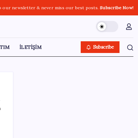
o our newsletter & never miss our best posts.
Subscribe Now!
TIM
İLETİŞİM
Subscribe
ı
SON YAZILAR
Halkbank, ikincil halka arz süreci başlattı