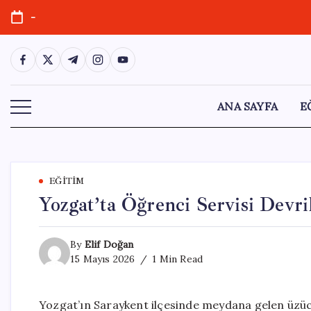
Skip
-
to
content
https://www.facebook.com/
https://twitter.com/
https://t.me/
https://www.instagram.com/
https://youtube.com/
ANA SAYFA
E
EĞITIM
Yozgat’ta Öğrenci Servisi Devri
By
Elif Doğan
15 Mayıs 2026
1 Min Read
Yozgat’ın Saraykent ilçesinde meydana gelen üzücü b