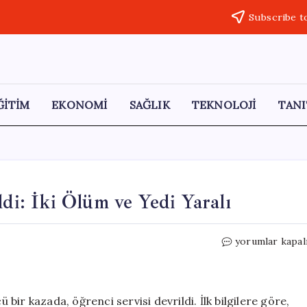
Subscribe t
ĞİTİM
EKONOMİ
SAĞLIK
TEKNOLOJİ
TANI
ldi: İki Ölüm ve Yedi Yaralı
Yozgat’ta
yorumlar kapal
Öğrenci
Servisi
Devrildi:
İki
ir kazada, öğrenci servisi devrildi. İlk bilgilere göre,