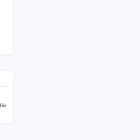
Sayaç
Kategoriler
Eğitim
Ekonomi
Haber
 Yüz
Sağlık
Teknoloji