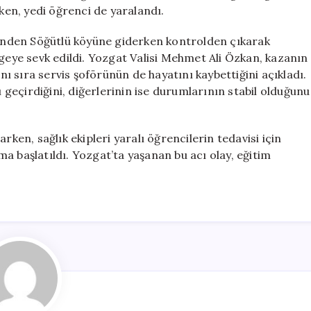
Ölüm
rken, yedi öğrenci de yaralandı.
ve
Yedi
esinden Söğütlü köyüne giderken kontrolden çıkarak
Yaralı
lgeye sevk edildi. Yozgat Valisi Mehmet Ali Özkan, kazanın
için
anı sıra servis şoförünün de hayatını kaybettiğini açıkladı.
ı geçirdiğini, diğerlerinin ise durumlarının stabil olduğunu
rken, sağlık ekipleri yaralı öğrencilerin tedavisi için
a başlatıldı. Yozgat’ta yaşanan bu acı olay, eğitim