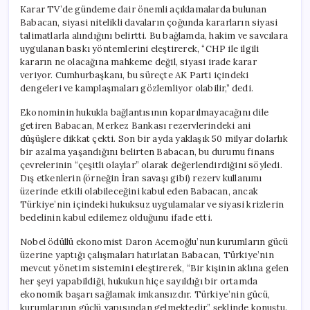
Karar TV’de gündeme dair önemli açıklamalarda bulunan
Babacan, siyasi nitelikli davaların çoğunda kararların siyasi
talimatlarla alındığını belirtti. Bu bağlamda, hakim ve savcılara
uygulanan baskı yöntemlerini eleştirerek, “CHP ile ilgili
kararın ne olacağına mahkeme değil, siyasi irade karar
veriyor. Cumhurbaşkanı, bu süreçte AK Parti içindeki
dengeleri ve kamplaşmaları gözlemliyor olabilir,” dedi.
Ekonominin hukukla bağlantısının koparılmayacağını dile
getiren Babacan, Merkez Bankası rezervlerindeki ani
düşüşlere dikkat çekti. Son bir ayda yaklaşık 50 milyar dolarlık
bir azalma yaşandığını belirten Babacan, bu durumu finans
çevrelerinin “çeşitli olaylar” olarak değerlendirdiğini söyledi.
Dış etkenlerin (örneğin İran savaşı gibi) rezerv kullanımı
üzerinde etkili olabileceğini kabul eden Babacan, ancak
Türkiye’nin içindeki hukuksuz uygulamalar ve siyasi krizlerin
bedelinin kabul edilemez olduğunu ifade etti.
Nobel ödüllü ekonomist Daron Acemoğlu’nun kurumların gücü
üzerine yaptığı çalışmaları hatırlatan Babacan, Türkiye’nin
mevcut yönetim sistemini eleştirerek, “Bir kişinin aklına gelen
her şeyi yapabildiği, hukukun hiçe sayıldığı bir ortamda
ekonomik başarı sağlamak imkansızdır. Türkiye’nin gücü,
kurumlarının güçlü yapısından gelmektedir,” şeklinde konuştu.