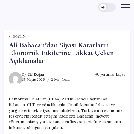
Skip
to
content
EĞITIM
Ali Babacan’dan Siyasi Kararların
Ekonomik Etkilerine Dikkat Çeken
Açıklamalar
Ali
By
Elif Doğan
yorumlar kapalı
Babacan’dan
15 Mayıs 2026
2 Min Read
Siyasi
Kararların
Ekonomik
Demokrasi ve Atılım (DEVA) Partisi Genel Başkanı Ali
Etkilerine
Babacan, CHP’ye yönelik açılan “mutlak butlan” davası ve
Dikkat
Çeken
yargı üzerindeki siyasi müdahalelerin, Türkiye’nin ekonomik
Açıklamalar
rezervlerini tehdit ettiğini ifade etti. Babacan, mevcut
için
yönetim anlayışıyla tek haneli enflasyon hedefine ulaşmanın
imkansız olduğunu vurguladı.