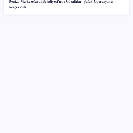
Denizli Merkezefendi Belediyesi’nde Gözaltılar: Şafak Operasyonu
Gerçekleşti
SON YAZILAR
Halkbank, ikincil halka arz süreci başlattı
Müze arşivinde unutulan canlılar: Herkes denizatı
sanıyordu ama…
Türkiye’nin klima haritası değişti
Çıkarılabilir Bataryalı Telefonlar Geri Dönüyor
iPhone 18 Pro Fiyatı Ne Kadar Artacak?