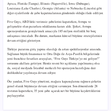
Ayrıca, Florida (Tampa), Illinois (Naperville), Iowa (Dubuque),
Louisiana (Lake Charles), Georgia (Atlanta) ve Nebraska (Lincoln) gibi
diğer eyaletlerde de şube kapatmalarının gündemde olduğu ifade ediliyor.
Five Guys, ABD’deki verimsiz şubelerini kapatırken, Avrupa ve
gelişmekte olan pazarlara odaklanma kararı aldı. Şirket, Avrupa
operasyonlarını genişletmek amacıyla 185 milyon sterlinlik bir borç
anlaşması imzaladı. Bu durum, markanın küresel büyüme stratejilerinin
devam ettiğini gösteriyor.
Türkiye pazarına giriş yapma olasılığı da artan spekülasyonlar arasında.
Sağlanan büyük finansman ve Orta Doğu ile Asya-Pasifik bölgelerinde
yeni franchise fırsatları arayışları, “Five Guys Türkiye’ye mi geliyor?”
sorusunu akıllara getiriyor. Henüz resmi bir açıklama yapılmamış olsa
da, sosyal medyada İstanbul merkezli bir operasyon hazırlığına dair
dedikodular yayılmaya devam ediyor.
Öte yandan, Five Guys yönetimi, mağaza kapanışlarına rağmen şirketin
genel olarak büyümeye devam ettiğini savunuyor. Son dönemlerde 28
restoran kapatırken, 35 yeni şube açarak net bir büyüme kaydettiklerini
paylaşıyorlar.