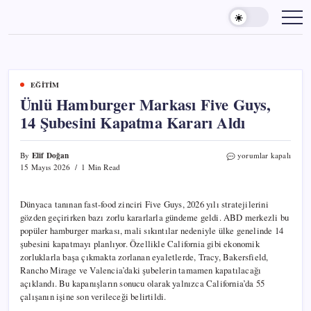
Skip
to
content
EĞITIM
Ünlü Hamburger Markası Five Guys,
14 Şubesini Kapatma Kararı Aldı
Elif Doğan
Ünlü
By
yorumlar kapalı
Hamburger
15 Mayıs 2026
1 Min Read
Markası
Five
Guys,
Dünyaca tanınan fast-food zinciri Five Guys, 2026 yılı stratejilerini
14
gözden geçirirken bazı zorlu kararlarla gündeme geldi. ABD merkezli bu
Şubesini
popüler hamburger markası, mali sıkıntılar nedeniyle ülke genelinde 14
Kapatma
şubesini kapatmayı planlıyor. Özellikle California gibi ekonomik
Kararı
zorluklarla başa çıkmakta zorlanan eyaletlerde, Tracy, Bakersfield,
Aldı
Rancho Mirage ve Valencia’daki şubelerin tamamen kapatılacağı
için
açıklandı. Bu kapanışların sonucu olarak yalnızca California’da 55
çalışanın işine son verileceği belirtildi.