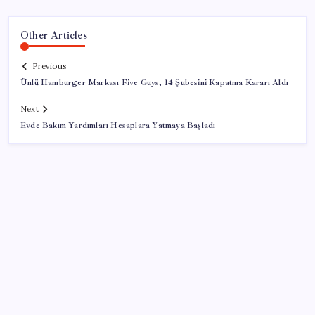
Other Articles
Previous
Ünlü Hamburger Markası Five Guys, 14 Şubesini Kapatma Kararı Aldı
Next
Evde Bakım Yardımları Hesaplara Yatmaya Başladı
SON YAZILAR
Yapay zekayı kandıran korsan, 14 şirketin sistemine