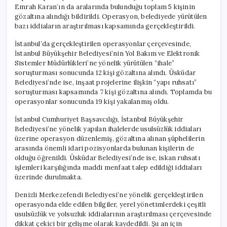
Emrah Karan’ın da aralarında bulunduğu toplam 5 kişinin
gözaltına alındığı bildirildi. Operasyon, belediyede yürütülen
bazı iddiaların araştırılması kapsamında gerçekleştirildi.
İstanbul’da gerçekleştirilen operasyonlar çerçevesinde,
İstanbul Büyükşehir Belediyesi’nin Yol Bakım ve Elektronik
Sistemler Müdürlükleri’ne yönelik yürütülen “ihale”
soruşturması sonucunda 12 kişi gözaltına alındı. Üsküdar
Belediyesi’nde ise, inşaat projelerine ilişkin “yapı ruhsatı”
soruşturması kapsamında 7 kişi gözaltına alındı. Toplamda bu
operasyonlar sonucunda 19 kişi yakalanmış oldu.
İstanbul Cumhuriyet Başsavcılığı, İstanbul Büyükşehir
Belediyesi’ne yönelik yapılan ihalelerde usulsüzlük iddiaları
üzerine operasyon düzenlemiş, gözaltına alınan şüphelilerin
arasında önemli idari pozisyonlarda bulunan kişilerin de
olduğu öğrenildi. Üsküdar Belediyesi’nde ise, iskan ruhsatı
işlemleri karşılığında maddi menfaat talep edildiği iddiaları
üzerinde durulmakta.
Denizli Merkezefendi Belediyesi’ne yönelik gerçekleştirilen
operasyonda elde edilen bilgiler, yerel yönetimlerdeki çeşitli
usulsüzlük ve yolsuzluk iddialarının araştırılması çerçevesinde
dikkat çekici bir gelişme olarak kaydedildi. Şu an için