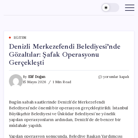
Skip
to
content
EĞITIM
Denizli Merkezefendi Belediyesi’nde
Gözaltılar: Şafak Operasyonu
Gerçekleşti
Denizli
By
Elif Doğan
yorumlar kapalı
Merkezefendi
15 Mayıs 2026
1 Min Read
Belediyesi’nde
Gözaltılar:
Şafak
Bugün sabah saatlerinde Denizli’de Merkezefendi
Operasyonu
Belediyesi’nde önemli bir operasyon gerçekleştirildi. İstanbul
Gerçekleşti
için
Büyükşehir Belediyesi ve Üsküdar Belediyesi’ne yönelik
yapılan operasyonların ardından, Denizli’de de benzer bir
müdahale yapıldı.
Yapılan operasyon sonucunda, Belediye Başkan Yardımcısı