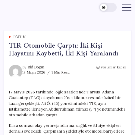
Skip
to
content
EĞITIM
TIR Otomobile Çarptı: İki Kişi
Hayatını Kaybetti, İki Kişi Yaralandı
TIR
By
Elif Doğan
yorumlar kapalı
Otomobile
17 Mayıs 2026
1 Min Read
Çarptı:
İki
Kişi
17 Mayıs 2026 tarihinde, öğle saatlerinde Tarsus-Adana-
Hayatını
Gaziantep (TAG) otoyolunun 2’nci kilometresinde üzücü bir
Kaybetti,
İki
kaza gerçekleşti. Ali Ö. (45) yönetimindeki TIR, aynı
Kişi
istikamette ilerleyen Abdurrahman Yılmaz (57) yönetimindeki
Yaralandı
otomobile arkadan çarptı.
için
Kaza sonrası olay yerine jandarma, sağlık ve itfaiye ekipleri
derhal sevk edildi. Çarpmanın şiddetiyle otomobil bariyerlere