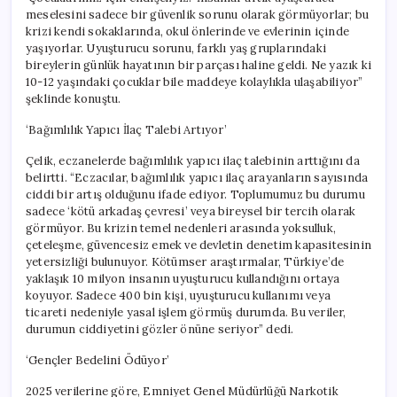
meselesini sadece bir güvenlik sorunu olarak görmüyorlar; bu
krizi kendi sokaklarında, okul önlerinde ve evlerinin içinde
yaşıyorlar. Uyuşturucu sorunu, farklı yaş gruplarındaki
bireylerin günlük hayatının bir parçası haline geldi. Ne yazık ki
10-12 yaşındaki çocuklar bile maddeye kolaylıkla ulaşabiliyor”
şeklinde konuştu.
‘Bağımlılık Yapıcı İlaç Talebi Artıyor’
Çelik, eczanelerde bağımlılık yapıcı ilaç talebinin arttığını da
belirtti. “Eczacılar, bağımlılık yapıcı ilaç arayanların sayısında
ciddi bir artış olduğunu ifade ediyor. Toplumumuz bu durumu
sadece ‘kötü arkadaş çevresi’ veya bireysel bir tercih olarak
görmüyor. Bu krizin temel nedenleri arasında yoksulluk,
çeteleşme, güvencesiz emek ve devletin denetim kapasitesinin
yetersizliği bulunuyor. Kötümser araştırmalar, Türkiye’de
yaklaşık 10 milyon insanın uyuşturucu kullandığını ortaya
koyuyor. Sadece 400 bin kişi, uyuşturucu kullanımı veya
ticareti nedeniyle yasal işlem görmüş durumda. Bu veriler,
durumun ciddiyetini gözler önüne seriyor” dedi.
‘Gençler Bedelini Ödüyor’
2025 verilerine göre, Emniyet Genel Müdürlüğü Narkotik