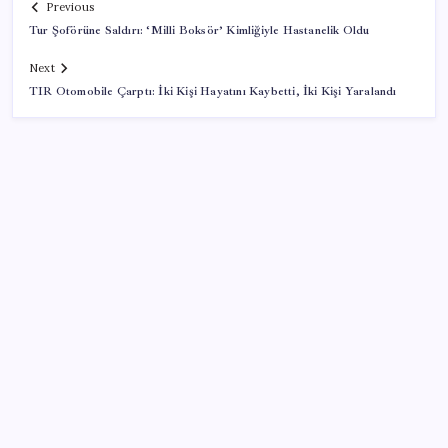
Previous
Tur Şoförüne Saldırı: ‘Milli Boksör’ Kimliğiyle Hastanelik Oldu
Next
TIR Otomobile Çarptı: İki Kişi Hayatını Kaybetti, İki Kişi Yaralandı
SON YAZILAR
Bakan Işıkhan açıkladı! Tekstil sektörüne yönelik
işbirliği protokolü imzalandı
Meta’dan Yazılımcılar için Yeni Araç: Muse Code
Çorbaya eklenen o baharat damarları temizliyor!