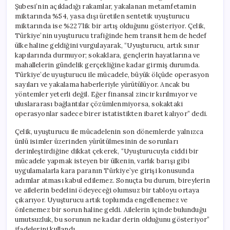
Şubesi’nin açıkladığı rakamlar, yakalanan metamfetamin
miktarında %54, yasa dışı üretilen sentetik uyuşturucu
miktarında ise %227’lik bir artış olduğunu gösteriyor. Çelik,
Türkiye’nin uyuşturucu trafiğinde hem transit hem de hedef
ülke haline geldiğini vurgulayarak, “Uyuşturucu, artık sınır
kapılarında durmuyor; sokaklara, gençlerin hayatlarına ve
mahallelerin gündelik gerçekliğine kadar girmiş durumda.
Türkiye’de uyuşturucu ile mücadele, büyük ölçüde operasyon
sayıları ve yakalama haberleriyle yürütülüyor. Ancak bu
yöntemler yeterli değil. Eğer finansal zincir kırılmıyor ve
uluslararası bağlantılar çözümlenmiyorsa, sokaktaki
operasyonlar sadece birer istatistikten ibaret kalıyor” dedi.
Çelik, uyuşturucu ile mücadelenin son dönemlerde yalnızca
ünlü isimler üzerinden yürütülmesinin de sorunları
derinleştirdiğine dikkat çekerek, “Uyuşturucuyla ciddi bir
mücadele yapmak isteyen bir ülkenin, varlık barışı gibi
uygulamalarla kara paranın Türkiye’ye girişi konusunda
adımlar atması kabul edilemez. Sonuçta bu durum, bireylerin
ve ailelerin bedelini ödeyeceği olumsuz bir tabloyu ortaya
çıkarıyor. Uyuşturucu artık toplumda engellenemez ve
önlenemez bir sorun haline geldi. Ailelerin içinde bulunduğu
umutsuzluk, bu sorunun ne kadar derin olduğunu gösteriyor”
ifadelerini kullandı.