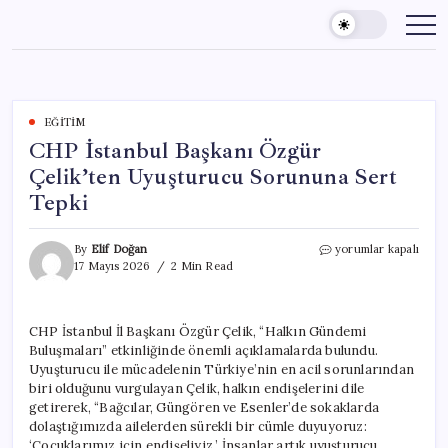
Skip
to
content
EĞITIM
CHP İstanbul Başkanı Özgür
Çelik’ten Uyuşturucu Sorununa Sert
Tepki
CHP
By
Elif Doğan
yorumlar kapalı
İstanbul
17 Mayıs 2026
2 Min Read
Başkanı
Özgür
Çelik’ten
CHP İstanbul İl Başkanı Özgür Çelik, “Halkın Gündemi
Uyuşturucu
Buluşmaları” etkinliğinde önemli açıklamalarda bulundu.
Sorununa
Sert
Uyuşturucu ile mücadelenin Türkiye’nin en acil sorunlarından
Tepki
biri olduğunu vurgulayan Çelik, halkın endişelerini dile
için
getirerek, “Bağcılar, Güngören ve Esenler’de sokaklarda
dolaştığımızda ailelerden sürekli bir cümle duyuyoruz:
‘Çocuklarımız için endişeliyiz.’ İnsanlar artık uyuşturucu