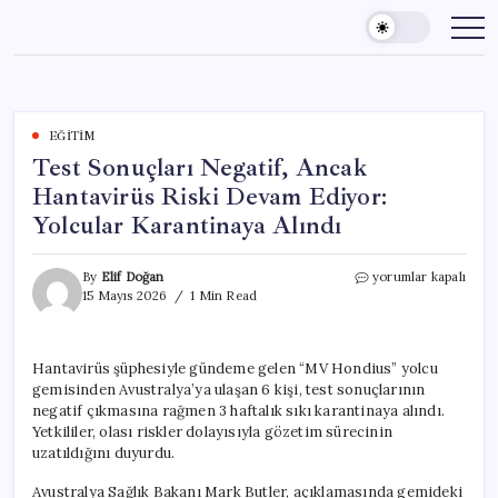
Skip
to
content
EĞITIM
Test Sonuçları Negatif, Ancak
Hantavirüs Riski Devam Ediyor:
Yolcular Karantinaya Alındı
Test
By
Elif Doğan
yorumlar kapalı
Sonuçları
15 Mayıs 2026
1 Min Read
Negatif,
Ancak
Hantavirüs
Hantavirüs şüphesiyle gündeme gelen “MV Hondius” yolcu
Riski
gemisinden Avustralya’ya ulaşan 6 kişi, test sonuçlarının
Devam
Ediyor:
negatif çıkmasına rağmen 3 haftalık sıkı karantinaya alındı.
Yolcular
Yetkililer, olası riskler dolayısıyla gözetim sürecinin
Karantinaya
uzatıldığını duyurdu.
Alındı
için
Avustralya Sağlık Bakanı Mark Butler, açıklamasında gemideki