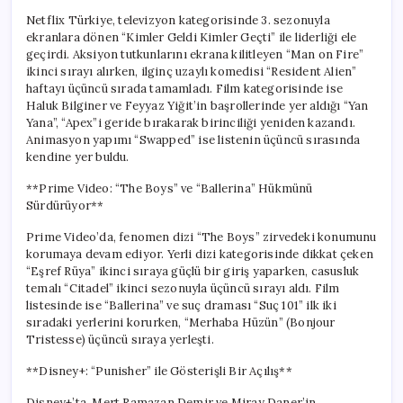
Netflix Türkiye, televizyon kategorisinde 3. sezonuyla
ekranlara dönen “Kimler Geldi Kimler Geçti” ile liderliği ele
geçirdi. Aksiyon tutkunlarını ekrana kilitleyen “Man on Fire”
ikinci sırayı alırken, ilginç uzaylı komedisi “Resident Alien”
haftayı üçüncü sırada tamamladı. Film kategorisinde ise
Haluk Bilginer ve Feyyaz Yiğit’in başrollerinde yer aldığı “Yan
Yana”, “Apex”i geride bırakarak birinciliği yeniden kazandı.
Animasyon yapımı “Swapped” ise listenin üçüncü sırasında
kendine yer buldu.
**Prime Video: “The Boys” ve “Ballerina” Hükmünü
Sürdürüyor**
Prime Video’da, fenomen dizi “The Boys” zirvedeki konumunu
korumaya devam ediyor. Yerli dizi kategorisinde dikkat çeken
“Eşref Rüya” ikinci sıraya güçlü bir giriş yaparken, casusluk
temalı “Citadel” ikinci sezonuyla üçüncü sırayı aldı. Film
listesinde ise “Ballerina” ve suç draması “Suç 101” ilk iki
sıradaki yerlerini korurken, “Merhaba Hüzün” (Bonjour
Tristesse) üçüncü sıraya yerleşti.
**Disney+: “Punisher” ile Gösterişli Bir Açılış**
Disney+’ta, Mert Ramazan Demir ve Miray Daner’in