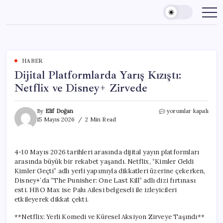
Skip
to
content
HABER
Dijital Platformlarda Yarış Kızıştı:
Netflix ve Disney+ Zirvede
Dijital
By
Elif Doğan
yorumlar kapalı
Platformlarda
15 Mayıs 2026
2 Min Read
Yarış
Kızıştı:
Netflix
4-10 Mayıs 2026 tarihleri arasında dijital yayın platformları
ve
arasında büyük bir rekabet yaşandı. Netflix, “Kimler Geldi
Disney+
Zirvede
Kimler Geçti” adlı yerli yapımıyla dikkatleri üzerine çekerken,
için
Disney+’da “The Punisher: One Last Kill” adlı dizi fırtınası
esti. HBO Max ise Palu Ailesi belgeseli ile izleyicileri
etkileyerek dikkat çekti.
**Netflix: Yerli Komedi ve Küresel Aksiyon Zirveye Taşındı**