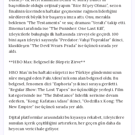
başrolünde olduğu orijinal yapım “Bize Bi’şey Olmaz”, sezon
finalinin üzerinden haftalar geçmesine rağmen liderliğini
sürdürerek büyük bir başarıya imza attı. Onu, merakla
beklenen “The Testaments” ve suç draması “Yeraltı” takip etti.
Sinema tarafında ise “The Punisher: One Last Kill”,
izleyicilerle buluştuğu ilk haftasında zirveyi ele geçirdi. 100
bini aşan izleyici sayısıyla “Predator: Vahşi Topraklar” ikinci,
klasikleşen “The Devil Wears Prada” ise üçüncü sırada yer
aldı.
**HBO Max: Belgesel ile Sürpriz Zirve**
HBO Max’in bu haftaki sürprizi ise Türkiye gündemini uzun
süre meşgul eden Palu Ailesi’ni konu alan belgesel oldu. Bu
belgesel, fenomen dizi “Euphoria”yı ikinci sıraya geriletti.
“Regular Show: The Lost Tapes” ise üçüncülüğe yerleşti. Film
kategorisinde ise “The Substance” liderlik serisine devam
ederken, “Kong: Kafatası Adası” ikinci, “Godzilla x Kong: The
New Empire” ise üçüncü sırada yer aldı.
Dijital platformlar arasındaki bu kıyasıya rekabet, izleyicilere
sunulan içerik çeşitliliğini artırırken, her geçen gün daha da
heyecan verici hale geliyor.