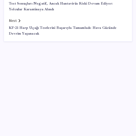
Test Sonuçları Negatif, Ancak Hantavirüs Riski Devam Ediyor:
Yolcular Karantinaya Alındı
Next
KF-21 Harp Uçağı Testlerini Başarıyla Tamamladı: Hava Gücünde
Devrim Yaşanacak
SON YAZILAR
Halkbank, ikincil halka arz süreci başlattı
Müze arşivinde unutulan canlılar: Herkes denizatı
sanıyordu ama…