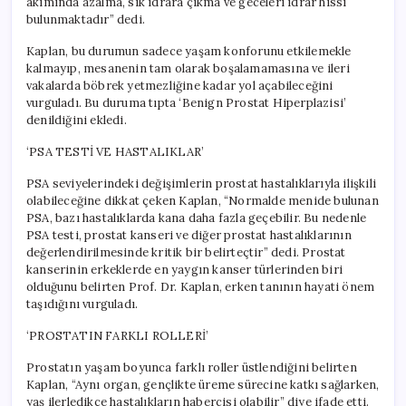
akımında azalma, sık idrara çıkma ve geceleri idrar hissi
bulunmaktadır” dedi.
Kaplan, bu durumun sadece yaşam konforunu etkilemekle
kalmayıp, mesanenin tam olarak boşalamamasına ve ileri
vakalarda böbrek yetmezliğine kadar yol açabileceğini
vurguladı. Bu duruma tıpta ‘Benign Prostat Hiperplazisi’
denildiğini ekledi.
‘PSA TESTİ VE HASTALIKLAR’
PSA seviyelerindeki değişimlerin prostat hastalıklarıyla ilişkili
olabileceğine dikkat çeken Kaplan, “Normalde menide bulunan
PSA, bazı hastalıklarda kana daha fazla geçebilir. Bu nedenle
PSA testi, prostat kanseri ve diğer prostat hastalıklarının
değerlendirilmesinde kritik bir belirteçtir” dedi. Prostat
kanserinin erkeklerde en yaygın kanser türlerinden biri
olduğunu belirten Prof. Dr. Kaplan, erken tanının hayati önem
taşıdığını vurguladı.
‘PROSTATIN FARKLI ROLLERİ’
Prostatın yaşam boyunca farklı roller üstlendiğini belirten
Kaplan, “Aynı organ, gençlikte üreme sürecine katkı sağlarken,
yaş ilerledikçe hastalıkların habercisi olabilir” diye ifade etti.