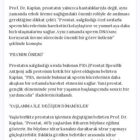
Prof. Dr. Kaplan, prostatın yalnızca hastalıklarıyla değil, aynı
zamanda erkek üreme sağlığındaki önemli rolüyle de anılması
gerektiğine dikkat çekti. “Prostat, salgıladığı özel sıvılarla
sperm hücrelerinin hareketini kolaylaştırır ve yumurtaya daha
hızlı ulaşmalarını sağlar. Aynı zamanda sperm DNA’sını
koruyarak üreme sürecinde önemli bir görev üstlenir”
şeklinde konuştu.
‘PSA’NIN ÖNEMİ’
Prostatın salgıladığı sıvıda bulunan PSA (Prostat Spesifik
Antijen) adlı proteinin kritik bir işlevi olduğunu belirten
Kaplan, “PSA, menide bulunarak sperm hücrelerinin daha
akışkan bir ortamda hareket etmesini sağlar. Yani prostat,
gençlik döneminde yeni bir yaşamın başlangıcında sessiz bir
yardımcıdır” ifadelerini kullandı.
‘YAŞLANMA İLE DEĞİŞEN DİNAMİKLER’
Yaşla birlikte prostatın işlevinin değiştiğini belirten Prof. Dr.
Kaplan, “Prostat, 40’lı yaşlardan itibaren büyüme eğilimi
gösterir. Bu büyüme idrar kanalını daraltarak idrar yapmayı
güçleştirebilir. Sıklıkla görülen belirtiler arasında idrar