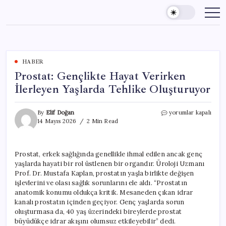
Skip
to
content
HABER
Prostat: Gençlikte Hayat Verirken
İlerleyen Yaşlarda Tehlike Oluşturuyor
Prostat:
By
Elif Doğan
yorumlar kapalı
Gençlikte
14 Mayıs 2026
2 Min Read
Hayat
Verirken
İlerleyen
Prostat, erkek sağlığında genellikle ihmal edilen ancak genç
Yaşlarda
yaşlarda hayati bir rol üstlenen bir organdır. Üroloji Uzmanı
Tehlike
Oluşturuyor
Prof. Dr. Mustafa Kaplan, prostatın yaşla birlikte değişen
için
işlevlerini ve olası sağlık sorunlarını ele aldı. “Prostatın
anatomik konumu oldukça kritik. Mesaneden çıkan idrar
kanalı prostatın içinden geçiyor. Genç yaşlarda sorun
oluşturmasa da, 40 yaş üzerindeki bireylerde prostat
büyüdükçe idrar akışını olumsuz etkileyebilir” dedi.