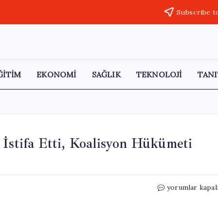
Subscribe t
ĞİTİM
EKONOMİ
SAĞLIK
TEKNOLOJİ
TANI
 İstifa Etti, Koalisyon Hükümeti
Letonya
yorumlar kapal
Başbakanı
Evika
Siliņa