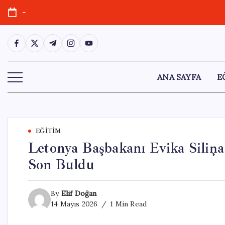
Skip
-
to
content
https://www.facebook.com/
https://twitter.com/
https://t.me/
https://www.instagram.com/
https://youtube.com/
ANA SAYFA
E
EĞITIM
Letonya Başbakanı Evika Siliņa
Son Buldu
By
Elif Doğan
14 Mayıs 2026
1 Min Read