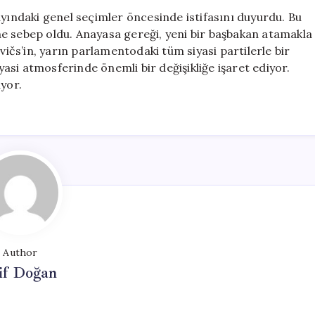
İstifa
ayındaki genel seçimler öncesinde istifasını duyurdu. Bu
Etti,
e sebep oldu. Anayasa gereği, yeni bir başbakan atamakla
Koalisyon
čs’in, yarın parlamentodaki tüm siyasi partilerle bir
Hükümeti
iyasi atmosferinde önemli bir değişikliğe işaret ediyor.
Son
iyor.
Buldu
için
Author
if Doğan