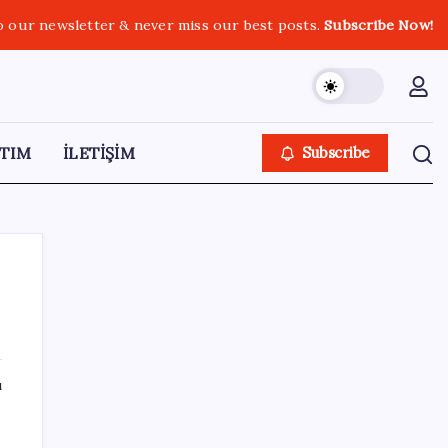
o our newsletter & never miss our best posts.
Subscribe Now!
TIM
İLETİŞİM
Subscribe
SON YAZILAR
ı
Çıkarılabilir Bataryalı Telefonlar Geri
Dönüyor