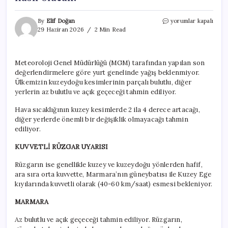
Meteoroloji
By
Elif Doğan
yorumlar kapalı
açıkladı:
29 Haziran 2026
2 Min Read
29
Haziran
2026
Meteoroloji Genel Müdürlüğü (MGM) tarafından yapılan son
hava
değerlendirmelere göre yurt genelinde yağış beklenmiyor.
durumu
raporu…
Ülkemizin kuzeydoğu kesimlerinin parçalı bulutlu, diğer
Bugün
yerlerin az bulutlu ve açık geçeceği tahmin ediliyor.
hava
nasıl
Hava sıcaklığının kuzey kesimlerde 2 ila 4 derece artacağı,
olacak?
diğer yerlerde önemli bir değişiklik olmayacağı tahmin
için
ediliyor.
KUVVETLİ RÜZGAR UYARISI
Rüzgarın ise genellikle kuzey ve kuzeydoğu yönlerden hafif,
ara sıra orta kuvvette, Marmara’nın güneybatısı ile Kuzey Ege
kıyılarında kuvvetli olarak (40-60 km/saat) esmesi bekleniyor.
MARMARA
Az bulutlu ve açık geçeceği tahmin ediliyor. Rüzgarın,