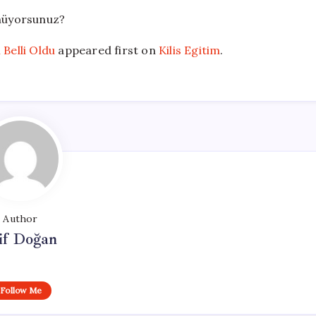
ünüyorsunuz?
 Belli Oldu
appeared first on
Kilis Egitim
.
Author
if Doğan
Follow Me