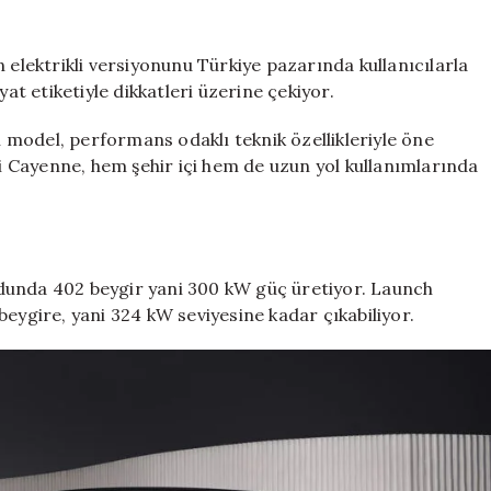
Cayenne
Türkiye
Fiyatı
lektrikli versiyonunu Türkiye pazarında kullanıcılarla
Belli
yat etiketiyle dikkatleri üzerine çekiyor.
Oldu
için
an model, performans odaklı teknik özellikleriyle öne
ni Cayenne, hem şehir içi hem de uzun yol kullanımlarında
dunda 402 beygir yani 300 kW güç üretiyor. Launch
beygire, yani 324 kW seviyesine kadar çıkabiliyor.