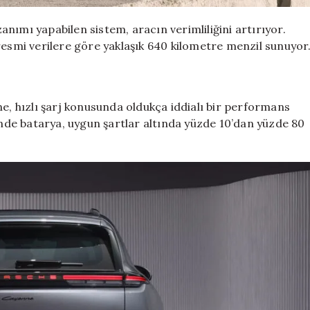
nımı yapabilen sistem, aracın verimliliğini artırıyor.
resmi verilere göre yaklaşık 640 kilometre menzil sunuyor
ne, hızlı şarj konusunda oldukça iddialı bir performans
sinde batarya, uygun şartlar altında yüzde 10’dan yüzde 80