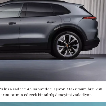
s hıza sadece 4,5 saniyede ulaşıyor. Maksimum hızı 230
arını tatmin edecek bir sürüş deneyimi vadediyor.