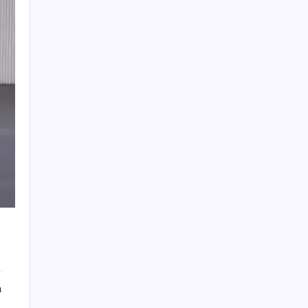
Meta’dan Yazılımcılar için Yeni Araç: Muse
Code
Çorbaya eklenen o baharat damarları
temizliyor! Uzmanlardan kolesterol
düşüren gizli formül
Elif Buse Doğan Gözü Kapalı Teknolojik
Cihazları Tahmin Etti!
Tarım emtia piyasasında geçen ay buğday
rüzgarı esti
ATA AÖF bütünleme sınav sonuçları ne
zaman açıklanacak? 2026 ATA AÖF
bütünleme sonuç tarihi ve sorgulama
ekranı…
Bakan Bolat: Yeni desteklerimiz, esnaf ve
sanatkarlarımızın finansmana ulaşmasını
kolaylaştıracak
ı
‘İcra gelecek’ diyerek aradıkları kişileri