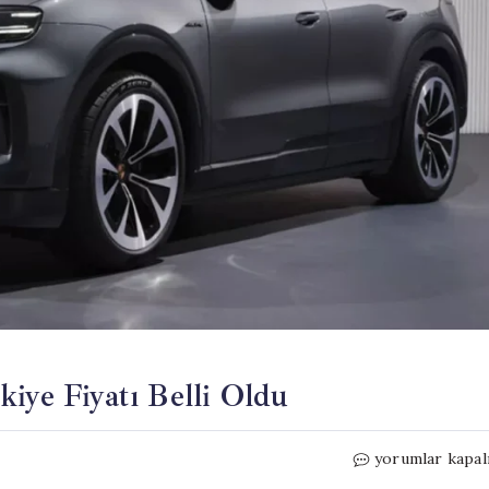
iye Fiyatı Belli Oldu
Elektrikli
yorumlar kapal
Porsche