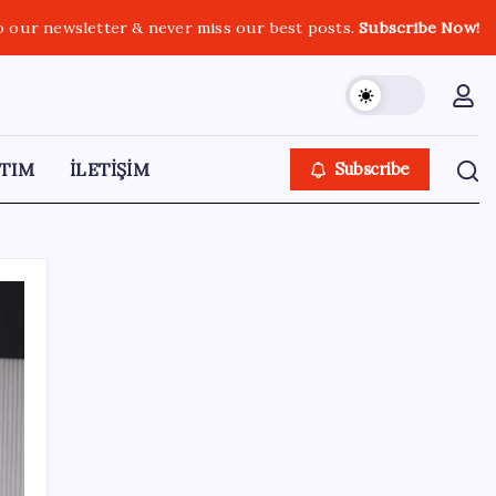
o our newsletter & never miss our best posts.
Subscribe Now!
TIM
İLETİŞİM
Subscribe
SON YAZILAR
Bakan Işıkhan açıkladı! Tekstil sektörüne
yönelik işbirliği protokolü imzalandı