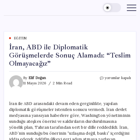
Skip
to
content
EĞITIM
İran, ABD ile Diplomatik
Görüşmelerde Sonuç Alamadı: “Teslim
Olmayacağız”
İran,
By
Elif Doğan
yorumlar kapalı
ABD
11 Mayıs 2026
2 Min Read
ile
Diplomatik
Görüşmelerde
İran ile ABD arasındaki devam eden gerginlikte, yapılan
Sonuç
diplomatik görüşmeler istenilen sonucu vermedi. İran devlet
Alamadı:
“Teslim
medyasına yansıyan haberlere göre, Washington yönetiminin
Olmayacağız”
sunduğu ateşkes önerisi ve saldırıların durdurulmasına
için
yönelik plan, Tahran tarafından sert bir dille reddedildi. İran,
ABD’nin sunduğu bu önerinin “uzlaşma değil, baskı” içerdiğini
iddia ederek, teklifin ülkeyi geri adım atmaya zorlayan