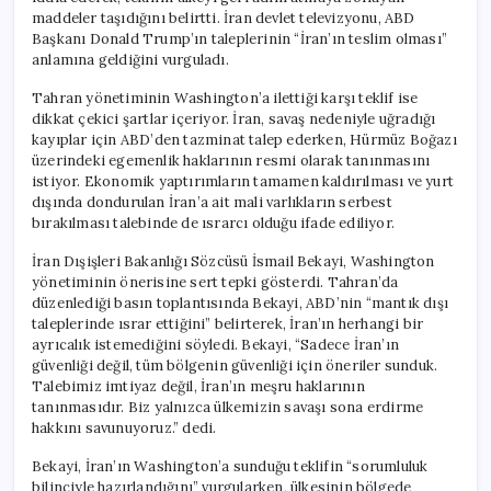
maddeler taşıdığını belirtti. İran devlet televizyonu, ABD
Başkanı Donald Trump’ın taleplerinin “İran’ın teslim olması”
anlamına geldiğini vurguladı.
Tahran yönetiminin Washington’a ilettiği karşı teklif ise
dikkat çekici şartlar içeriyor. İran, savaş nedeniyle uğradığı
kayıplar için ABD’den tazminat talep ederken, Hürmüz Boğazı
üzerindeki egemenlik haklarının resmi olarak tanınmasını
istiyor. Ekonomik yaptırımların tamamen kaldırılması ve yurt
dışında dondurulan İran’a ait mali varlıkların serbest
bırakılması talebinde de ısrarcı olduğu ifade ediliyor.
İran Dışişleri Bakanlığı Sözcüsü İsmail Bekayi, Washington
yönetiminin önerisine sert tepki gösterdi. Tahran’da
düzenlediği basın toplantısında Bekayi, ABD’nin “mantık dışı
taleplerinde ısrar ettiğini” belirterek, İran’ın herhangi bir
ayrıcalık istemediğini söyledi. Bekayi, “Sadece İran’ın
güvenliği değil, tüm bölgenin güvenliği için öneriler sunduk.
Talebimiz imtiyaz değil, İran’ın meşru haklarının
tanınmasıdır. Biz yalnızca ülkemizin savaşı sona erdirme
hakkını savunuyoruz.” dedi.
Bekayi, İran’ın Washington’a sunduğu teklifin “sorumluluk
bilinciyle hazırlandığını” vurgularken, ülkesinin bölgede