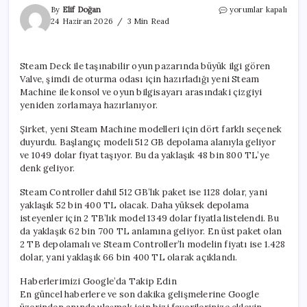
Valve’ın
By
Elif Doğan
yorumlar kapalı
yeni
24 Haziran 2026
3 Min Read
‘oyun
bilgisayarı’nın
fiyatı
Steam Deck ile taşınabilir oyun pazarında büyük ilgi gören
belli
Valve, şimdi de oturma odası için hazırladığı yeni Steam
oldu
için
Machine ile konsol ve oyun bilgisayarı arasındaki çizgiyi
yeniden zorlamaya hazırlanıyor.
Şirket, yeni Steam Machine modelleri için dört farklı seçenek
duyurdu. Başlangıç modeli 512 GB depolama alanıyla geliyor
ve 1049 dolar fiyat taşıyor. Bu da yaklaşık 48 bin 800 TL’ye
denk geliyor.
Steam Controller dahil 512 GB’lık paket ise 1128 dolar, yani
yaklaşık 52 bin 400 TL olacak. Daha yüksek depolama
isteyenler için 2 TB’lık model 1349 dolar fiyatla listelendi. Bu
da yaklaşık 62 bin 700 TL anlamına geliyor. En üst paket olan
2 TB depolamalı ve Steam Controller’lı modelin fiyatı ise 1.428
dolar, yani yaklaşık 66 bin 400 TL olarak açıklandı.
Haberlerimizi Google’da Takip Edin
En güncel haberlere ve son dakika gelişmelerine Google