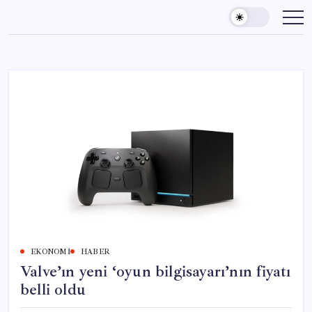
Skip
to
content
EKONOMI
HABER
Valve’ın yeni ‘oyun bilgisayarı’nın fiyatı
belli oldu