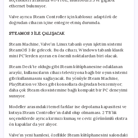
seçenekleri arasında Wi-Fi 6E, Bluetooth 5.3 ve gigabit
ethernet bulunuyor.
Valve ayrıca Steam Controller için kablosuz adaptörü de
doğrudan cihazın içine entegre etmiş durumda.
STEAMOS 3 İLE ÇALIŞACAK
Steam Machine, Valve’ın Linux tabanlı oyun işletim sistemi
SteamOS 3 ile gelecek. Bu da cihazı, Windows tabanlı klasik
mini PC’lerden ayıran en önemli noktalardan biri olacak.
Steam Deck’te olduğu gibi Steam kütüphanesine odaklanan
arayüz, kullanıcıların cihazı televizyona bağlı bir oyun sistemi
gibi kullanmasını sağlayacak. Bu yönüyle Steam Machine,
PlayStation ve Xbox gibi konsollara doğrudan benzemiyor;
daha çok Steam ekosistemine bağlı kompakt bir PC deneyimi
sunuyor.
Modeller arasındaki temel farklar ise depolama kapasitesi ve
kutuya Steam Controller’ın dahil olup olmaması. 2 TB’lık
seçeneklerde ayrıca kırmızı kumaş ve ceviz görünümlü ekstra
ön kapaklar da yer alıyor.
Valve’ın yeni hamlesi, özellikle Steam kütüphanesini salondaki