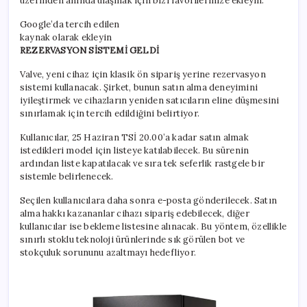
üzerinden anında ulaşmak için bizi favorilerinize ekleyin.
Google’da tercih edilen
kaynak olarak ekleyin
REZERVASYON SİSTEMİ GELDİ
Valve, yeni cihaz için klasik ön sipariş yerine rezervasyon
sistemi kullanacak. Şirket, bunun satın alma deneyimini
iyileştirmek ve cihazların yeniden satıcıların eline düşmesini
sınırlamak için tercih edildiğini belirtiyor.
Kullanıcılar, 25 Haziran TSİ 20.00’a kadar satın almak
istedikleri model için listeye katılabilecek. Bu sürenin
ardından liste kapatılacak ve sıra tek seferlik rastgele bir
sistemle belirlenecek.
Seçilen kullanıcılara daha sonra e-posta gönderilecek. Satın
alma hakkı kazananlar cihazı sipariş edebilecek, diğer
kullanıcılar ise bekleme listesine alınacak. Bu yöntem, özellikle
sınırlı stoklu teknoloji ürünlerinde sık görülen bot ve
stokçuluk sorununu azaltmayı hedefliyor.