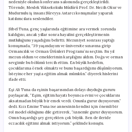
nedeniyle okulun konferans salonunda gerçekleştirildi.
Törende, Meslek Yüksekokulu Müdürü Prof. Dr. Nezih Okur ve
Mudurnulu iş insanı Süreyya Astarcı konuşmalar yaparak
katılımcılara seslendiler.
Sibel Tuna, genç yaşlarında eğitimine ara vermek zorunda
kaldığını, ancak yıllar sonra hayalini gerçekleştirmenin
mutluluğunu yaşadığını belirtti. Mezuniyet sonrası yaptığı
konuşmada, “39 yaşındayım ve üniversite sınavına girip
Ormancılık ve Orman Ürünleri Programı’nı seçtim. Bu yıl
mezun oldum ve emeklerimin karşılığını aldım. Doğa ve orman
sevgimle bu bölümü tercih ettim. En büyük hedefim,
çocuklarıma örnek olmaktı ve bunu başardığımı düşünüyorum.
İsteyince her yaşta eğitim almak mümkün.” diyerek hislerini
ifade etti.
Eşi Ali Tuna da eşinin başarısından dolayı duyduğu gururu
paylaşarak, “Eşim, eğitim hayatı boyunca evini ve çocuklarını
aksatmadan büyük bir emek verdi. Onunla gurur duyuyorum.”
dedi. Kızı Emine Tuna ise annesinin kendisi için önemli bir
rol model olduğunu dile getirerek, “Annemle gurur duyuyorum.
Onun başardığı şey gerçekten çok büyük. Ben de ileride
eczacılık eğitimi almak istiyorum.” şeklinde konuştu.