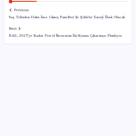
Previous
Saç Telinden Daha İnce Güneş Panelleri ile Şehirler Enerji Üssü Olacak
Next
BAE, 2027’ye Kadar Petrol İhracatını İki Katına Çıkarmayı Planlıyor
SON YAZILAR
Halkbank, ikincil halka arz süreci başlattı
Müze arşivinde unutulan canlılar: Herkes denizatı
sanıyordu ama…