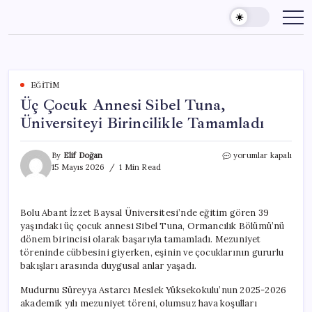
Skip
to
content
EĞITIM
Üç Çocuk Annesi Sibel Tuna,
Üniversiteyi Birincilikle Tamamladı
Üç
By
Elif Doğan
yorumlar kapalı
Çocuk
15 Mayıs 2026
1 Min Read
Annesi
Sibel
Tuna,
Bolu Abant İzzet Baysal Üniversitesi’nde eğitim gören 39
Üniversiteyi
yaşındaki üç çocuk annesi Sibel Tuna, Ormancılık Bölümü’nü
Birincilikle
Tamamladı
dönem birincisi olarak başarıyla tamamladı. Mezuniyet
için
töreninde cübbesini giyerken, eşinin ve çocuklarının gururlu
bakışları arasında duygusal anlar yaşadı.
Mudurnu Süreyya Astarcı Meslek Yüksekokulu’nun 2025-2026
akademik yılı mezuniyet töreni, olumsuz hava koşulları