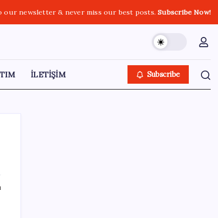
o our newsletter & never miss our best posts.
Subscribe Now!
TIM
İLETİŞİM
Subscribe
SON YAZILAR
ı
Çorbaya eklenen o baharat damarları
temizliyor! Uzmanlardan kolesterol