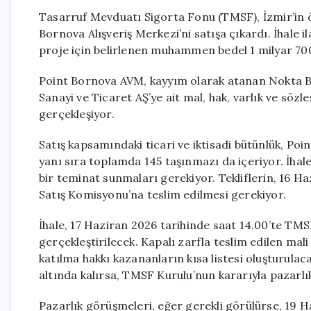
Tasarruf Mevduatı Sigorta Fonu (TMSF), İzmir’in 
Bornova Alışveriş Merkezi’ni satışa çıkardı. İhale i
proje için belirlenen muhammen bedel 1 milyar 700
Point Bornova AVM, kayyım olarak atanan Nokta B
Sanayi ve Ticaret AŞ’ye ait mal, hak, varlık ve söz
gerçekleşiyor.
Satış kapsamındaki ticari ve iktisadi bütünlük, Poi
yanı sıra toplamda 145 taşınmazı da içeriyor. İhal
bir teminat sunmaları gerekiyor. Tekliflerin, 16 H
Satış Komisyonu’na teslim edilmesi gerekiyor.
İhale, 17 Haziran 2026 tarihinde saat 14.00’te TM
gerçekleştirilecek. Kapalı zarfla teslim edilen mali
katılma hakkı kazananların kısa listesi oluşturula
altında kalırsa, TMSF Kurulu’nun kararıyla pazarlık
Pazarlık görüşmeleri, eğer gerekli görülürse, 19 H