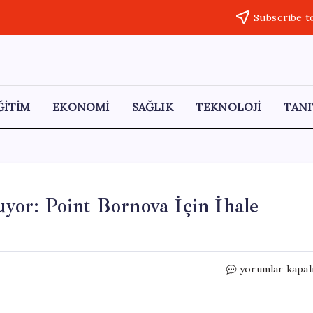
Subscribe t
ĞİTİM
EKONOMİ
SAĞLIK
TEKNOLOJİ
TANI
or: Point Bornova İçin İhale
TMSF,
yorumlar kapal
Dev
AVM’yi
Satışa