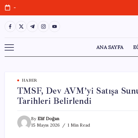
Skip
-
to
content
https://www.facebook.com/
https://twitter.com/
https://t.me/
https://www.instagram.com/
https://youtube.com/
ANA SAYFA
E
HABER
TMSF, Dev AVM’yi Satışa Sunuy
Tarihleri Belirlendi
By
Elif Doğan
15 Mayıs 2026
1 Min Read