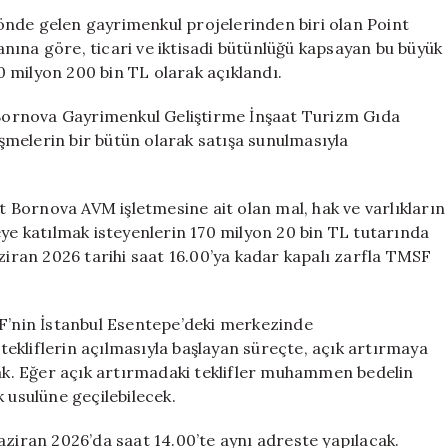
Sunuyor:
önde gelen gayrimenkul projelerinden biri olan Point
Point
lanına göre, ticari ve iktisadi bütünlüğü kapsayan bu büyük
Bornova
 milyon 200 bin TL olarak açıklandı.
İçin
İhale
ornova Gayrimenkul Geliştirme İnşaat Turizm Gıda
Tarihleri
leşmelerin bir bütün olarak satışa sunulmasıyla
Belirlendi
için
nt Bornova AVM işletmesine ait olan mal, hak ve varlıkların
eye katılmak isteyenlerin 170 milyon 20 bin TL tutarında
aziran 2026 tarihi saat 16.00’ya kadar kapalı zarfla TMSF
SF’nin İstanbul Esentepe’deki merkezinde
 tekliflerin açılmasıyla başlayan süreçte, açık artırmaya
cak. Eğer açık artırmadaki teklifler muhammen bedelin
 usulüne geçilebilecek.
aziran 2026’da saat 14.00’te aynı adreste yapılacak.