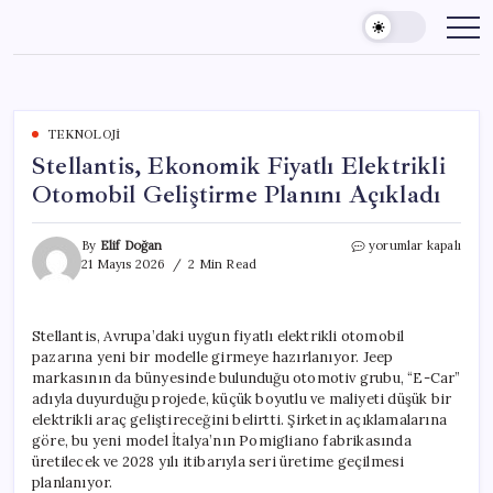
Skip
to
content
TEKNOLOJI
Stellantis, Ekonomik Fiyatlı Elektrikli
Otomobil Geliştirme Planını Açıkladı
Stellantis,
By
Elif Doğan
yorumlar kapalı
Ekonomik
21 Mayıs 2026
2 Min Read
Fiyatlı
Elektrikli
Otomobil
Stellantis, Avrupa’daki uygun fiyatlı elektrikli otomobil
Geliştirme
pazarına yeni bir modelle girmeye hazırlanıyor. Jeep
Planını
Açıkladı
markasının da bünyesinde bulunduğu otomotiv grubu, “E-Car”
için
adıyla duyurduğu projede, küçük boyutlu ve maliyeti düşük bir
elektrikli araç geliştireceğini belirtti. Şirketin açıklamalarına
göre, bu yeni model İtalya’nın Pomigliano fabrikasında
üretilecek ve 2028 yılı itibarıyla seri üretime geçilmesi
planlanıyor.