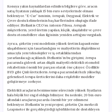
Konuya yakın kaynaklardan edinilen bilgilere göre, aracın
satış fiyatının yaklaşık 15 bin euro seviyelerinde olması
bekleniyor. “E-Car” isminin, Avrupalı, Duygusal, Elektrik ve
Çevre dostu kelimelerinin baş harflerinden oluştuğu ifade
ediliyor. Stellantis CEO’su Antonio Filosa, Avrupalı
müşterilerin, yerel üretim yapılan, küçük, ulaşılabilir ve çevre
dostu otomobillere olan ilgisinin yeniden arttığını vurguladı.
Ayrıca, şirketin yeni modelinin yüksek üretim kapasitesine
ulaşabilmesi için tasarlandığını ve maliyetlerin düşürülmesi
amacıyla yeni teknolojiler ve iş ortaklıklarından
yararlanılacağı açıklandı. Stellantis’in bu girişimi, Avrupa
pazarında giderek artan düşük maliyetli elektrikli otomobil
rekabetinin önemli bir parçası olarak öne çıkıyor. Özellikle
BYD gibi Çinli üreticilerin Avrupa pazarındaki hızlı yükselişi,
geleneksel Avrupa üreticilerini daha erişilebilir modeller
geliştirmeye zorluyor.
Elektrikli araçların benimsenme sürecinde yüksek fiyatların
hala büyük bir engel olduğu biliniyor. Bu nedenle, 20 bin euro
altındaki araçların pazarda önemli bir yer edinmesi
bekleniyor. Stellantis’in yeni projesi, şirketin Çin merkezli
Leapmotor ile gerçekleştirdiği işbirliklerini de destekleyen