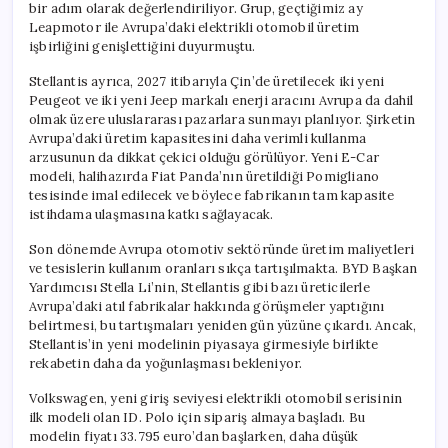
bir adım olarak değerlendiriliyor. Grup, geçtiğimiz ay
Leapmotor ile Avrupa’daki elektrikli otomobil üretim
işbirliğini genişlettiğini duyurmuştu.
Stellantis ayrıca, 2027 itibarıyla Çin’de üretilecek iki yeni
Peugeot ve iki yeni Jeep markalı enerji aracını Avrupa da dahil
olmak üzere uluslararası pazarlara sunmayı planlıyor. Şirketin
Avrupa’daki üretim kapasitesini daha verimli kullanma
arzusunun da dikkat çekici olduğu görülüyor. Yeni E-Car
modeli, halihazırda Fiat Panda’nın üretildiği Pomigliano
tesisinde imal edilecek ve böylece fabrikanın tam kapasite
istihdama ulaşmasına katkı sağlayacak.
Son dönemde Avrupa otomotiv sektöründe üretim maliyetleri
ve tesislerin kullanım oranları sıkça tartışılmakta. BYD Başkan
Yardımcısı Stella Li’nin, Stellantis gibi bazı üreticilerle
Avrupa’daki atıl fabrikalar hakkında görüşmeler yaptığını
belirtmesi, bu tartışmaları yeniden gün yüzüne çıkardı. Ancak,
Stellantis’in yeni modelinin piyasaya girmesiyle birlikte
rekabetin daha da yoğunlaşması bekleniyor.
Volkswagen, yeni giriş seviyesi elektrikli otomobil serisinin
ilk modeli olan ID. Polo için sipariş almaya başladı. Bu
modelin fiyatı 33.795 euro’dan başlarken, daha düşük