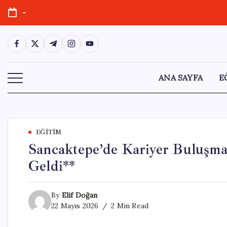
Skip
-
to
content
https://www.facebook.com/
https://twitter.com/
https://t.me/
https://www.instagram.com/
https://youtube.com/
ANA SAYFA
E
EĞITIM
Sancaktepe’de Kariyer Buluşmas
Geldi**
By
Elif Doğan
22 Mayıs 2026
2 Min Read