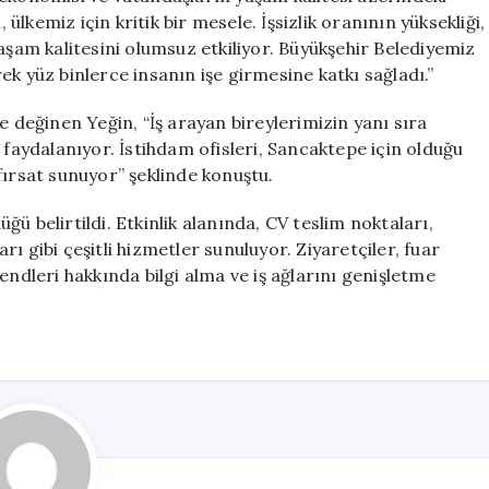
 ülkemiz için kritik bir mesele. İşsizlik oranının yüksekliği,
am kalitesini olumsuz etkiliyor. Büyükşehir Belediyemiz
k yüz binlerce insanın işe girmesine katkı sağladı.”
e değinen Yeğin, “İş arayan bireylerimizin yanı sıra
 faydalanıyor. İstihdam ofisleri, Sancaktepe için olduğu
fırsat sunuyor” şeklinde konuştu.
ü belirtildi. Etkinlik alanında, CV teslim noktaları,
ı gibi çeşitli hizmetler sunuluyor. Ziyaretçiler, fuar
endleri hakkında bilgi alma ve iş ağlarını genişletme