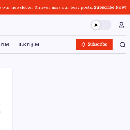
o our newsletter & never miss our best posts.
Subscribe Now!
TIM
İLETİŞİM
Subscribe
SON YAZILAR
ı
Çorbaya eklenen o baharat damarları
temizliyor! Uzmanlardan kolesterol