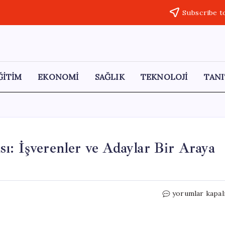
Subscribe t
ĞİTİM
EKONOMİ
SAĞLIK
TEKNOLOJİ
TANI
ı: İşverenler ve Adaylar Bir Araya
Sancaktepe’de
yorumlar kapal
Kariyer
Buluşması:
İşverenler