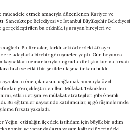
ve
Adaylar
kle mücadele etmek amacıyla düzenlenen Kariyer ve
Bir
tı. Sancaktepe Belediyesi ve İstanbul Büyükşehir Belediyes
Araya
gerçekleştirilen bu etkinlik, iş arayan bireyleri ve
Geldi**
için
 sağladı. Bu firmalar, farklı sektörlerdeki 40 ayrı
k üzere adaylarla birebir görüşmeler yaptı. Gün boyunca
an kaynakları uzmanlarıyla doğrudan iletişim kurma fırsatı
lara hızlı ve etkili bir şekilde ulaşma imkanı buldu.
arayanların öne çıkmasını sağlamak amacıyla özel
fından gerçekleştirilen İleri Mülakat Teknikleri
ımı, etkili iletişim ve mülakat stratejileri gibi önemli
ldi. Bu eğitimler sayesinde katılımcılar, iş görüşmelerinde
ileme fırsatı yakaladı.
 Yeğin, etkinliğin ilçedeki istihdam için büyük bir adım
 ekonomisi ve vatandaşların yaşam kalitesi üzerindeki