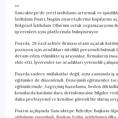
**
Sancaktepe’de yerel istihdamı artırmak ve işsizli
İstihdam Fuarı, bugün ziyaretçilerine kapılarını aç
Bölgesel İstihdam Ofisi’nin ortak organizasyonu ile 
işverenleri aynı platformda buluşturuyor.
Fuarda, 26 özel sektör firması stant açarak katılım
pozisyon için aradıkları nitelikli personeli bulma
devam eden etkinlikte iş arayanlar, firmaların ins
elde etti. İşverenler ise aradıkları yetenekli çalışan
Fuarda sadece mülakatlar değil, aynı zamanda iş 
eğitimler de düzenlendi. Deneyimli eğitmenler tara
eğitimlerinde, özgeçmiş hazırlama, beden dili kullan
konularda katılımcılara derinlemesine bilgiler veri
daha profesyonel ve kendine güvenli bir duruş serg
Fuarın açılışında Sancaktepe Belediye Başkanı Alper
olduğunu vurguladı. Başkan Yeğin, istihdamın ülke