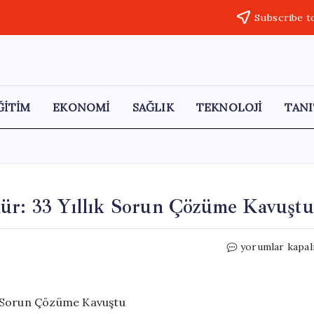
Subscribe t
ĞİTİM
EKONOMİ
SAĞLIK
TEKNOLOJİ
TANI
kür: 33 Yıllık Sorun Çözüme Kavuştu
Paşinyan’dan
yorumlar kapal
Türkiye’ye
Teşekkür:
33
Yıllık