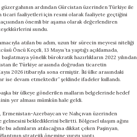
Sorun
 güzergahının ardından Gürcistan üzerinden Türkiye ile
Çözüme
icari faaliyetleri için resmi olarak faaliyete geçtiğini
Kavuştu
i açısından önemli bir aşama olarak değerlendiren
için
teşekkürlerini sundu.
macıyla atılan bu adım, uzun bir sürecin meyvesi niteliği
özcüsü Öncü Keçeli, 13 Mayıs’ta yaptığı açıklamada,
başlatmaya yönelik bürokratik hazırlıkların 2022 yılından
stan ile Türkiye arasında doğrudan ticaretin
ayıs 2026 itibarıyla sona ermiştir. İki ülke arasındaki
ar ise devam etmektedir” şeklinde ifadeler kullandı.
aşka bir ülkeye gönderilen malların belgelerinde hedef
inin yer alması mümkün hale geldi.
e, Ermenistan-Azerbaycan ve Nahçıvan üzerinden
gelmesini beklediklerini belirtti. Bölgesel ulaşım ağını
e bu adımların atılacağına dikkat çeken Paşinyan,
ğlantının stratejik önemine vurgu yaptı.