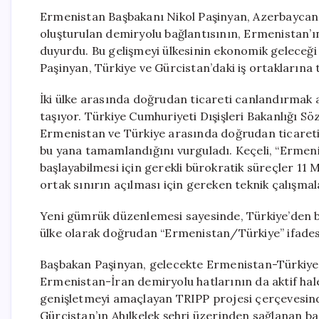
Ermenistan Başbakanı Nikol Paşinyan, Azerbaycan
oluşturulan demiryolu bağlantısının, Ermenistan’ın t
duyurdu. Bu gelişmeyi ülkesinin ekonomik geleceğ
Paşinyan, Türkiye ve Gürcistan’daki iş ortaklarına 
İki ülke arasında doğrudan ticareti canlandırmak a
taşıyor. Türkiye Cumhuriyeti Dışişleri Bakanlığı S
Ermenistan ve Türkiye arasında doğrudan ticareti 
bu yana tamamlandığını vurguladı. Keçeli, “Ermeni
başlayabilmesi için gerekli bürokratik süreçler 11 M
ortak sınırın açılması için gereken teknik çalışmal
Yeni gümrük düzenlemesi sayesinde, Türkiye’den b
ülke olarak doğrudan “Ermenistan/Türkiye” ifades
Başbakan Paşinyan, gelecekte Ermenistan-Türkiy
Ermenistan-İran demiryolu hatlarının da aktif hale 
genişletmeyi amaçlayan TRIPP projesi çerçevesind
Gürcistan’ın Ahılkelek şehri üzerinden sağlanan ba