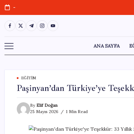
Skip
-
to
content
https://www.facebook.com/
https://twitter.com/
https://t.me/
https://www.instagram.com/
https://youtube.com/
ANA SAYFA
E
EĞITIM
Paşinyan’dan Türkiye’ye Teşek
By
Elif Doğan
25 Mayıs 2026
1 Min Read