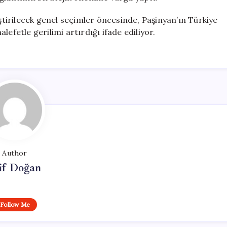
irilecek genel seçimler öncesinde, Paşinyan’ın Türkiye
halefetle gerilimi artırdığı ifade ediliyor.
Author
if Doğan
Follow Me