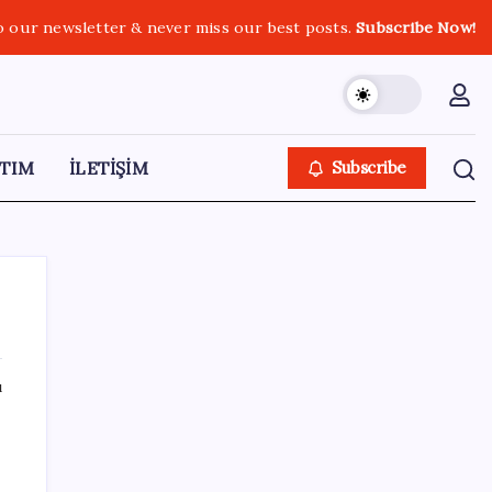
o our newsletter & never miss our best posts.
Subscribe Now!
TIM
İLETİŞİM
Subscribe
ı
SON YAZILAR
Çorbaya eklenen o baharat damarları
temizliyor! Uzmanlardan kolesterol