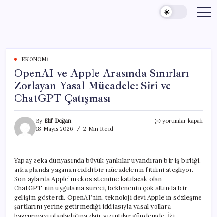
Skip
to
content
EKONOMI
OpenAI ve Apple Arasında Sınırları
Zorlayan Yasal Mücadele: Siri ve
ChatGPT Çatışması
OpenAI
By
Elif Doğan
yorumlar kapalı
ve
18 Mayıs 2026
2 Min Read
Apple
Arasında
Sınırları
Yapay zeka dünyasında büyük yankılar uyandıran bir iş birliği,
Zorlayan
arka planda yaşanan ciddi bir mücadelenin fitilini ateşliyor.
Yasal
Mücadele:
Son aylarda Apple’ın ekosistemine katılacak olan
Siri
ChatGPT’nin uygulama süreci, beklenenin çok altında bir
ve
gelişim gösterdi. OpenAI’nin, teknoloji devi Apple’ın sözleşme
ChatGPT
şartlarını yerine getirmediği iddiasıyla yasal yollara
Çatışması
başvurmayı planladığına dair sızıntılar gündemde. İki