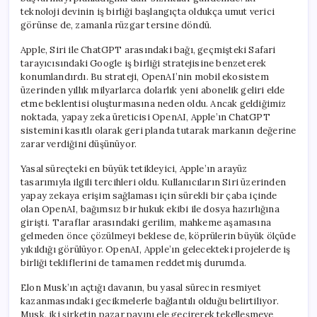
için
teknoloji devinin iş birliği başlangıçta oldukça umut verici
görünse de, zamanla rüzgar tersine döndü.
Apple, Siri ile ChatGPT arasındaki bağı, geçmişteki Safari
tarayıcısındaki Google iş birliği stratejisine benzeterek
konumlandırdı. Bu strateji, OpenAI’nin mobil ekosistem
üzerinden yıllık milyarlarca dolarlık yeni abonelik geliri elde
etme beklentisi oluşturmasına neden oldu. Ancak geldiğimiz
noktada, yapay zeka üreticisi OpenAI, Apple’ın ChatGPT
sistemini kasıtlı olarak geri planda tutarak markanın değerine
zarar verdiğini düşünüyor.
Yasal süreçteki en büyük tetikleyici, Apple’ın arayüz
tasarımıyla ilgili tercihleri oldu. Kullanıcıların Siri üzerinden
yapay zekaya erişim sağlaması için sürekli bir çaba içinde
olan OpenAI, bağımsız bir hukuk ekibi ile dosya hazırlığına
girişti. Taraflar arasındaki gerilim, mahkeme aşamasına
gelmeden önce çözülmeyi beklese de, köprülerin büyük ölçüde
yıkıldığı görülüyor. OpenAI, Apple’ın gelecekteki projelerde iş
birliği tekliflerini de tamamen reddetmiş durumda.
Elon Musk’ın açtığı davanın, bu yasal sürecin resmiyet
kazanmasındaki gecikmelerle bağlantılı olduğu belirtiliyor.
Musk, iki şirketin pazar payını ele geçirerek tekelleşmeye