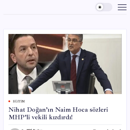
Skip
to
content
EĞITIM
Nihat Doğan’ın Naim Hoca sözleri
MHP’li vekili kızdırdı!