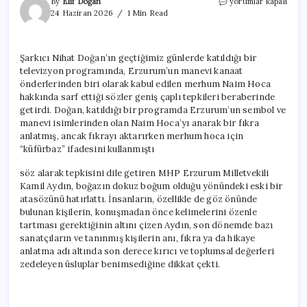
Nihat
By
Elif Doğan
yorumlar kapalı
Doğan’ın
24 Haziran 2026
1 Min Read
Naim
Hoca
sözleri
Şarkıcı Nihat Doğan’ın geçtiğimiz günlerde katıldığı bir
MHP’li
televizyon programında, Erzurum’un manevi kanaat
vekili
kızdırdı!
önderlerinden biri olarak kabul edilen merhum Naim Hoca
için
hakkında sarf ettiği sözler geniş çaplı tepkileri beraberinde
getirdi. Doğan, katıldığı bir programda Erzurum’un sembol ve
manevi isimlerinden olan Naim Hoca’yı anarak bir fıkra
anlatmış, ancak fıkrayı aktarırken merhum hoca için
“küfürbaz” ifadesini kullanmıştı
söz alarak tepkisini dile getiren MHP Erzurum Milletvekili
Kamil Aydın, boğazın dokuz boğum olduğu yönündeki eski bir
atasözünü hatırlattı. İnsanların, özellikle de göz önünde
bulunan kişilerin, konuşmadan önce kelimelerini özenle
tartması gerektiğinin altını çizen Aydın, son dönemde bazı
sanatçıların ve tanınmış kişilerin anı, fıkra ya da hikaye
anlatma adı altında son derece kırıcı ve toplumsal değerleri
zedeleyen üsluplar benimsediğine dikkat çekti.