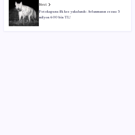
Next
Fotokapana ilk kez yakalandı: Avlanmanın cezası 3
milyon 600 bin TL!
SON YAZILAR
Müze arşivinde unutulan canlılar: Herkes denizatı
sanıyordu ama…
Türkiye’nin klima haritası değişti
Çıkarılabilir Bataryalı Telefonlar Geri Dönüyor