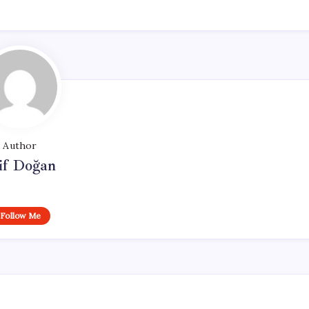
Author
if Doğan
Follow Me