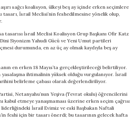
Feshi
aşırı sağcı koalisyon, ülkeyi beş ay içinde erken seçimlere
İçin
 tasarı, İsrail Meclisi’nin feshedilmesine yönelik olup,
İlk
r.
Adımlar
Atıldı
a tasarısı İsrail Meclisi Koalisyon Grup Başkanı Ofir Katz
için
, Dini Siyonizm Yahudi Gücü ve Yeni Umut partileri
eçmesi durumunda, en az üç ay olmak kaydıyla beş ay
manın en erken 18 Mayıs’ta gerçekleştirileceği belirtiliyor.
n yasalaşma ihtimalinin yüksek olduğu vurgulanıyor. İsrail
ihini belirleme çabası olarak değerlendiriliyor.
tisi, Netanyahu’nun Yeşiva (Tevrat okulu) öğrencilerini
sını kabul etmeye yanaşmaması üzerine erken seçim çağrıs
iderliğindeki İsrail Evimiz ve eski Başbakan Naftali
s’in feshi için bir tasarı önerdi; bu tasarının gelecek hafta