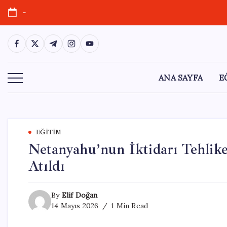
Skip
-
to
content
https://www.facebook.com/
https://twitter.com/
https://t.me/
https://www.instagram.com/
https://youtube.com/
ANA SAYFA
E
EĞITIM
Netanyahu’nun İktidarı Tehlike
Atıldı
By
Elif Doğan
14 Mayıs 2026
1 Min Read