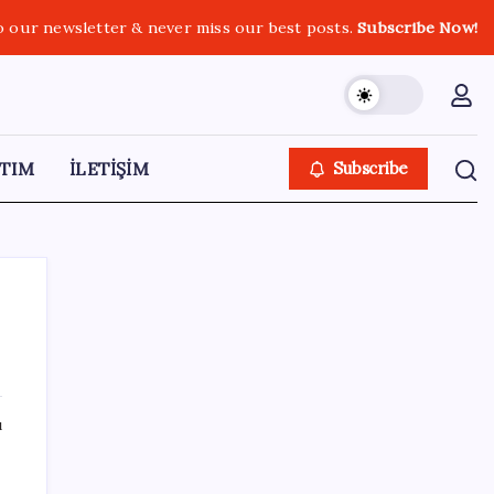
o our newsletter & never miss our best posts.
Subscribe Now!
TIM
İLETİŞİM
Subscribe
SON YAZILAR
ı
Çorbaya eklenen o baharat damarları
temizliyor! Uzmanlardan kolesterol