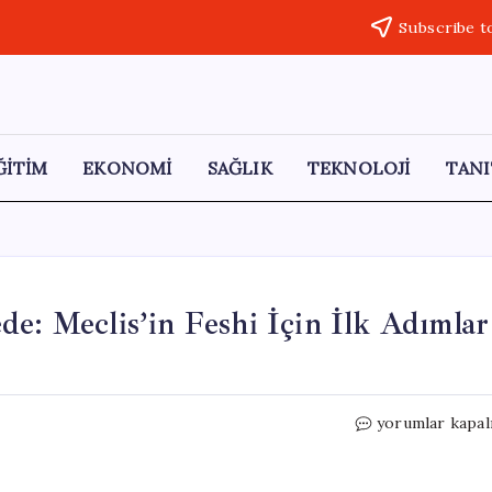
Subscribe t
ĞİTİM
EKONOMİ
SAĞLIK
TEKNOLOJİ
TANI
de: Meclis’in Feshi İçin İlk Adımlar
Netanyahu’nun
yorumlar kapal
İktidarı
Tehlikede:
Meclis’in