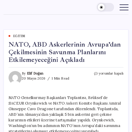
Skip
to
content
EĞITIM
NATO, ABD Askerlerinin Avrupa’dan
Çekilmesinin Savunma Planlarını
Etkilemeyeceğini Açıkladı
NATO,
By
Elif Doğan
yorumlar kapalı
ABD
20 Mayıs 2026
1 Min Read
Askerlerinin
Avrupa’dan
Çekilmesinin
NATO Genelkurmay Başkanları Toplantısı, Brüksel’de
Savunma
SACEUR Grynkewich ve NATO Askeri Komite Başkanı Amiral
Planlarını
Etkilemeyeceğini
Giuseppe Cavo Dragone tarafından düzenlendi. Toplantıda,
Açıkladı
ABD’nin Almanya’dan yaklaşık 5 bin askerini geri çekme
için
kararının etkileri üzerine tartışmalar yapıldı. Grynkewich,
Washington’un bu adımının NATO’nun Avrupa’daki savunma
stratejilerini olumsuz etkilemeyeceğini vurguladı.