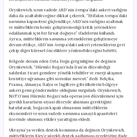
Grynkewich, uzun vadede ABD’nin Avrupa’daki askeri varlığını
daha da azaltabileceğine dikkat çekerek, “İttifakın Avrupa’daki
savunma kapasitesi güçlendikçe, ABD’nin varlığını azaltmak
ve müttefiklerin henüz geliştiremediği kritik yeteneklere
odaklanmak için bir fırsat doğuyor.” ifadelerini kullandı.
Ayrıca, müttefiklerin savunma yeteneklerini geliştirmeye
devam ettikçe, ABD’nin Avrupa’daki askeri yeteneklerini geri
çekip diğer küresel önceliklere yönlenebileceğini belirtti.
Bölgede devam eden Orta Doğu gerginliğine de değinen
Grynkewich, “Hürmüz Boğazı’nda İran’ın düzenlediği
saldırılar, ticari gemilere yönelik tehditler ve enerji akışının
kesintiye uğraması gibi sorunlar mevcut.” dedi. Belçika,
Fransa, Almanya, İtalya ve İngiltere gibi ülkelerin bölgeye
askeri gemi göndermekte olduğunu vurguladı. Grynkewich,
NATO’nun Hürmüz Boğazı’nda operasyon düzenlemesi için
gerekli kararların siyasi düzeyde alınması gerektiğini
hatırlatarak, boğazın kapalı olmasının müttefiklerin
ekonomileri ve uzun vadede savunma sanayi kapasiteleri
üzerinde olumsuz etkiler yarattığını ekledi.
Ukrayna’ya verilen destek konusuna da değinen Grynkewich,
müttefiklerin Kiev’e sürekli destek sağlaması gerektiğini ifade