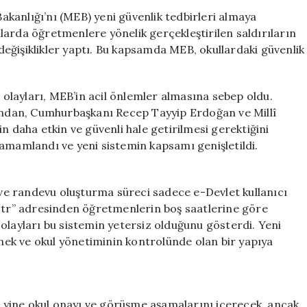
Yeni
Bakanlığı’nı (MEB) yeni güvenlik tedbirleri almaya
Adım:
larda öğretmenlere yönelik gerçekleştirilen saldırıların
Veli
eğişiklikler yaptı. Bu kapsamda MEB, okullardaki güvenlik
Randevu
Sistemi
Geliştirildi
layları, MEB’in acil önlemler almasına sebep oldu.
için
dından, Cumhurbaşkanı Recep Tayyip Erdoğan ve Millî
n daha etkin ve güvenli hale getirilmesi gerektiğini
tamamlandı ve yeni sistemin kapsamı genişletildi.
ş ve randevu oluşturma süreci sadece e-Devlet kullanıcı
gov.tr” adresinden öğretmenlerin boş saatlerine göre
olayları bu sistemin yetersiz olduğunu gösterdi. Yeni
snek ve okul yönetiminin kontrolünde olan bir yapıya
yine okul onayı ve görüşme aşamalarını içerecek, ancak