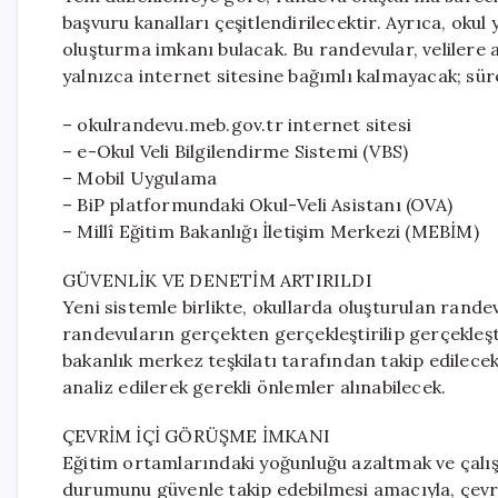
başvuru kanalları çeşitlendirilecektir. Ayrıca, oku
oluşturma imkanı bulacak. Bu randevular, velilere anl
yalnızca internet sitesine bağımlı kalmayacak; süre
– okulrandevu.meb.gov.tr internet sitesi
– e-Okul Veli Bilgilendirme Sistemi (VBS)
– Mobil Uygulama
– BiP platformundaki Okul-Veli Asistanı (OVA)
– Millî Eğitim Bakanlığı İletişim Merkezi (MEBİM)
GÜVENLİK VE DENETİM ARTIRILDI
Yeni sistemle birlikte, okullarda oluşturulan rande
randevuların gerçekten gerçekleştirilip gerçekleşti
bakanlık merkez teşkilatı tarafından takip edilece
analiz edilerek gerekli önlemler alınabilecek.
ÇEVRİM İÇİ GÖRÜŞME İMKANI
Eğitim ortamlarındaki yoğunluğu azaltmak ve çalışa
durumunu güvenle takip edebilmesi amacıyla, çevri