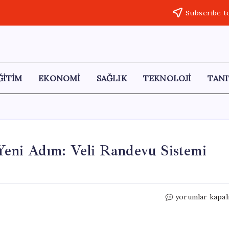
Subscribe t
ĞİTİM
EKONOMİ
SAĞLIK
TEKNOLOJİ
TANI
eni Adım: Veli Randevu Sistemi
MEB’den
yorumlar kapal
Okul
Güvenliği
İçin