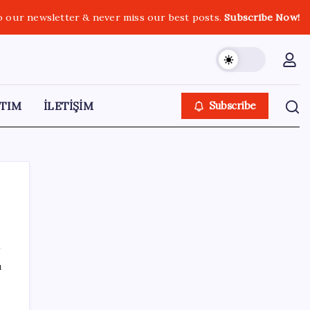
o our newsletter & never miss our best posts.
Subscribe Now!
TIM
İLETİŞİM
Subscribe
SON YAZILAR
ı
Halkbank, ikincil halka arz süreci başlattı