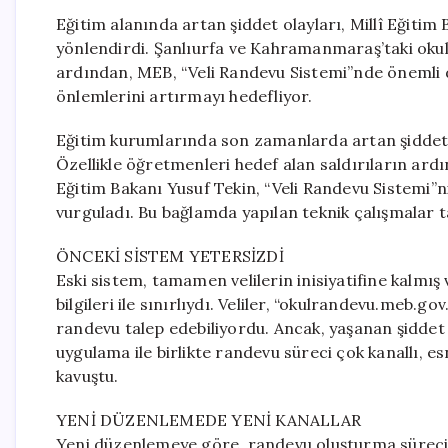
Eğitim alanında artan şiddet olayları, Millî Eğitim 
yönlendirdi. Şanlıurfa ve Kahramanmaraş’taki okul
ardından, MEB, “Veli Randevu Sistemi”nde önemli d
önlemlerini artırmayı hedefliyor.
Eğitim kurumlarında son zamanlarda artan şiddet o
Özellikle öğretmenleri hedef alan saldırıların ar
Eğitim Bakanı Yusuf Tekin, “Veli Randevu Sistemi”ni
vurguladı. Bu bağlamda yapılan teknik çalışmalar 
ÖNCEKİ SİSTEM YETERSİZDİ
Eski sistem, tamamen velilerin inisiyatifine kalmı
bilgileri ile sınırlıydı. Veliler, “okulrandevu.meb.
randevu talep edebiliyordu. Ancak, yaşanan şiddet 
uygulama ile birlikte randevu süreci çok kanallı, e
kavuştu.
YENİ DÜZENLEMEDE YENİ KANALLAR
Yeni düzenlemeye göre, randevu oluşturma süreci 