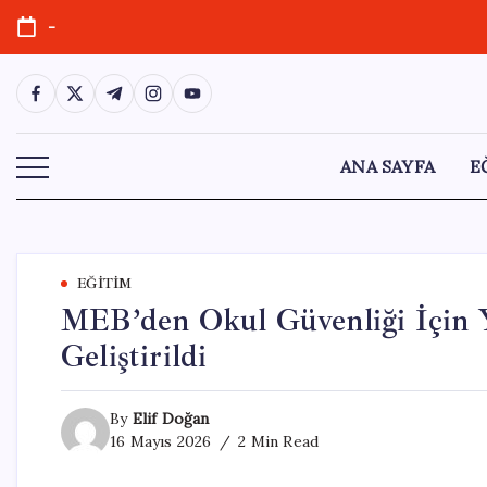
Skip
-
to
content
https://www.facebook.com/
https://twitter.com/
https://t.me/
https://www.instagram.com/
https://youtube.com/
ANA SAYFA
E
EĞITIM
MEB’den Okul Güvenliği İçin Y
Geliştirildi
By
Elif Doğan
16 Mayıs 2026
2 Min Read