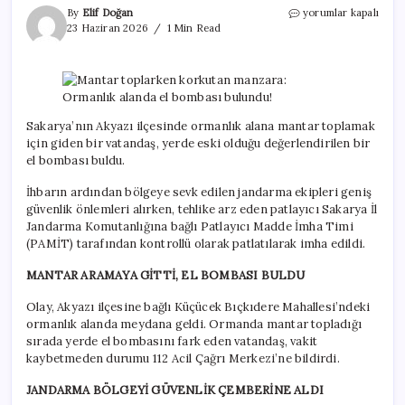
Mantar
By
Elif Doğan
yorumlar kapalı
toplarken
23 Haziran 2026
1 Min Read
korkutan
manzara:
Ormanlık
alanda
el
bombası
Sakarya’nın Akyazı ilçesinde ormanlık alana mantar toplamak
bulundu!
için giden bir vatandaş, yerde eski olduğu değerlendirilen bir
için
el bombası buldu.
İhbarın ardından bölgeye sevk edilen jandarma ekipleri geniş
güvenlik önlemleri alırken, tehlike arz eden patlayıcı Sakarya İl
Jandarma Komutanlığına bağlı Patlayıcı Madde İmha Timi
(PAMİT) tarafından kontrollü olarak patlatılarak imha edildi.
MANTAR ARAMAYA GİTTİ, EL BOMBASI BULDU
Olay, Akyazı ilçesine bağlı Küçücek Bıçkıdere Mahallesi’ndeki
ormanlık alanda meydana geldi. Ormanda mantar topladığı
sırada yerde el bombasını fark eden vatandaş, vakit
kaybetmeden durumu 112 Acil Çağrı Merkezi’ne bildirdi.
JANDARMA BÖLGEYİ GÜVENLİK ÇEMBERİNE ALDI