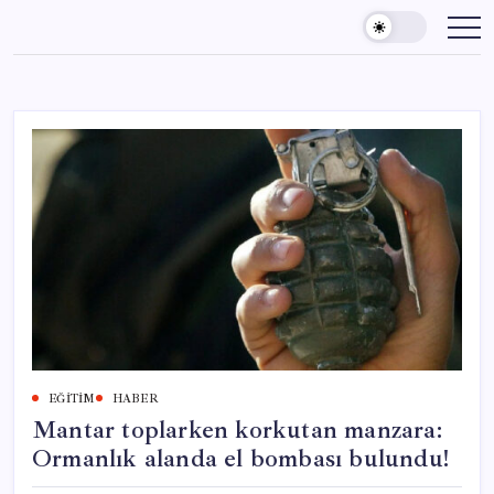
Skip
to
content
EĞITIM
HABER
Mantar toplarken korkutan manzara:
Ormanlık alanda el bombası bulundu!