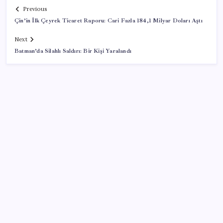
Previous
Çin’in İlk Çeyrek Ticaret Raporu: Cari Fazla 184,1 Milyar Doları Aştı
Next
Batman’da Silahlı Saldırı: Bir Kişi Yaralandı
SON YAZILAR
Çorbaya eklenen o baharat damarları temizliyor!
Uzmanlardan kolesterol düşüren gizli formül
Elif Buse Doğan Gözü Kapalı Teknolojik Cihazları
Tahmin Etti!