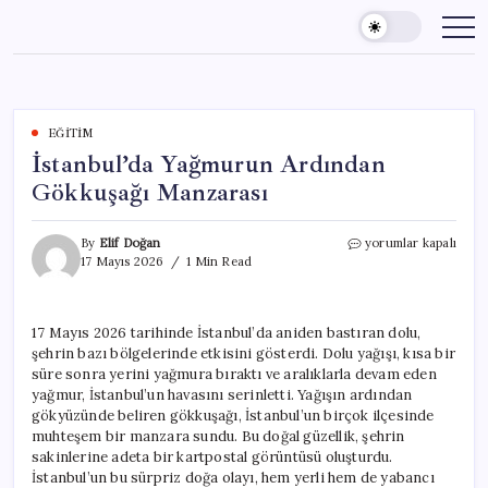
Skip
to
content
EĞITIM
İstanbul’da Yağmurun Ardından
Gökkuşağı Manzarası
İstanbul’da
By
Elif Doğan
yorumlar kapalı
Yağmurun
17 Mayıs 2026
1 Min Read
Ardından
Gökkuşağı
Manzarası
17 Mayıs 2026 tarihinde İstanbul’da aniden bastıran dolu,
için
şehrin bazı bölgelerinde etkisini gösterdi. Dolu yağışı, kısa bir
süre sonra yerini yağmura bıraktı ve aralıklarla devam eden
yağmur, İstanbul’un havasını serinletti. Yağışın ardından
gökyüzünde beliren gökkuşağı, İstanbul’un birçok ilçesinde
muhteşem bir manzara sundu. Bu doğal güzellik, şehrin
sakinlerine adeta bir kartpostal görüntüsü oluşturdu.
İstanbul’un bu sürpriz doğa olayı, hem yerli hem de yabancı