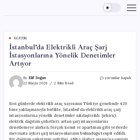
Skip
to
content
EĞITIM
İstanbul’da Elektrikli Araç Şarj
İstasyonlarına Yönelik Denetimler
Artıyor
İstanbul’da
By
Elif Doğan
yorumlar kapalı
Elektrikli
22 Mayıs 2026
2 Min Read
Araç
Şarj
İstasyonlarına
Son günlerde elektrikli araç sayısının Türkiye genelinde 420
Yönelik
bine yaklaşmasıyla birlikte, İstanbul’da elektrikli araç şarj
Denetimler
Artıyor
istasyonlarına yönelik denetimler sıkılaştırıldı. Şehiriçi
için
elektrik dağıtım şirketleri, artan şarj istasyonlarını
denetlemeye alırken, birçok konut ve apartman gibi yerlerde
mevzuata aykırı şarj istasyonlarının bulunduğu tespit edildi.
Bir dağıtım şirketinin yetkilisi, ANKA Haber Ajansı’na yaptığı