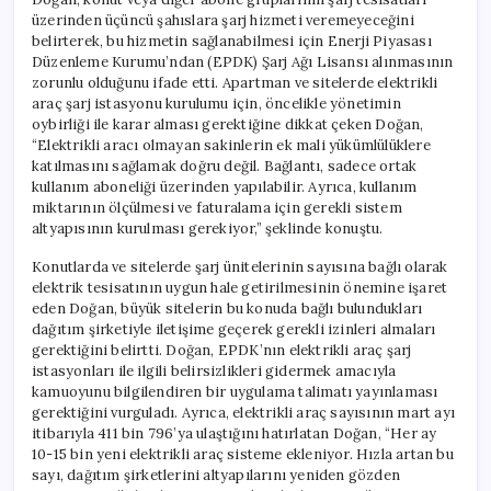
üzerinden üçüncü şahıslara şarj hizmeti veremeyeceğini
belirterek, bu hizmetin sağlanabilmesi için Enerji Piyasası
Düzenleme Kurumu’ndan (EPDK) Şarj Ağı Lisansı alınmasının
zorunlu olduğunu ifade etti. Apartman ve sitelerde elektrikli
araç şarj istasyonu kurulumu için, öncelikle yönetimin
oybirliği ile karar alması gerektiğine dikkat çeken Doğan,
“Elektrikli aracı olmayan sakinlerin ek mali yükümlülüklere
katılmasını sağlamak doğru değil. Bağlantı, sadece ortak
kullanım aboneliği üzerinden yapılabilir. Ayrıca, kullanım
miktarının ölçülmesi ve faturalama için gerekli sistem
altyapısının kurulması gerekiyor,” şeklinde konuştu.
Konutlarda ve sitelerde şarj ünitelerinin sayısına bağlı olarak
elektrik tesisatının uygun hale getirilmesinin önemine işaret
eden Doğan, büyük sitelerin bu konuda bağlı bulundukları
dağıtım şirketiyle iletişime geçerek gerekli izinleri almaları
gerektiğini belirtti. Doğan, EPDK’nın elektrikli araç şarj
istasyonları ile ilgili belirsizlikleri gidermek amacıyla
kamuoyunu bilgilendiren bir uygulama talimatı yayınlaması
gerektiğini vurguladı. Ayrıca, elektrikli araç sayısının mart ayı
itibarıyla 411 bin 796’ya ulaştığını hatırlatan Doğan, “Her ay
10-15 bin yeni elektrikli araç sisteme ekleniyor. Hızla artan bu
sayı, dağıtım şirketlerini altyapılarını yeniden gözden