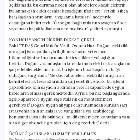
açıklamada, bu duruma neden olan abonelere kaçak elektrik
kullanmaktan ciddi cezalar kesildiğini ifade etti. Yetkili, sıkça
karşılaşılan sorunların “uygulama hataları” nedeniyle
oluştuğunu belirterek, “Örneğin, bağlantıların sayaçtan önce
yapılması kaçak kullanıma neden oluyor,” şeklinde konuştu.
KONUCU YANGIN RİSKİNE DİKKAT ÇEKTİ
Eski TEDAŞ Genel Müdür Vekili Osman Nuri Doğan, elektrikli
araç şarj istasyonlarıyla ilgili mevzuatın yeterince
bilinmediğini ve bu durumun belirsizliklere yol açtığını
belirtti. Doğan, vatandaşların konutlarında elektrikli araçlarını
şarj edebileceklerini ancak bu işlemin bazı koşullara bağlı
olduğunu vurguladı: “Mesken aboneleri, elektrikli araçlarını
kendi elektrik tesisatlarından şarj edebilir. Ancak, bu işlemi
yapabilmek için sayacın ardından yeterli kapasitede uygun
kabloların olması gerekmektedir. Ayrıca, bu hat başlangıcında
ilgili kapasiteye uygun sigortaların da montelenmesi
gerekiyor.” Doğan, uygun altyapı oluşturulmadan kurulan şarj
istasyonlarının arızalara ve yangınlara yol açabileceği
konusunda uyarıda bulundu. “Bu düzenlemeler, konutların yanı
sıra diğer abonelik grupları için de geçerlidir,” dedi.
ÜÇÜNCÜ ŞAHISLARA HİZMET VERİLEMEZ
Doğan, konut veya diğer abone gruplarının şarj tesisatları