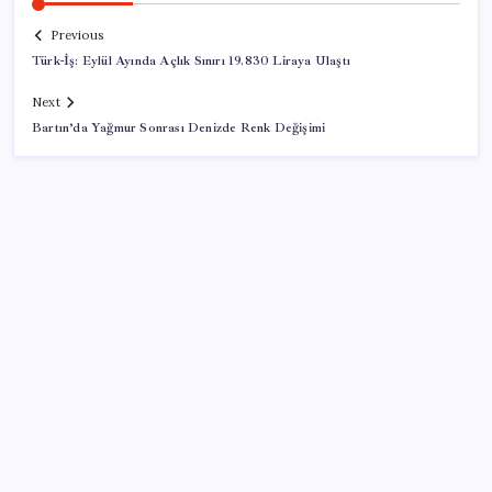
Previous
Türk-İş: Eylül Ayında Açlık Sınırı 19.830 Liraya Ulaştı
Next
Bartın’da Yağmur Sonrası Denizde Renk Değişimi
SON YAZILAR
Bakan Işıkhan açıkladı! Tekstil sektörüne yönelik
işbirliği protokolü imzalandı
Meta’dan Yazılımcılar için Yeni Araç: Muse Code