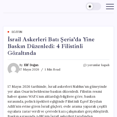
Skip
to
content
EĞITIM
İsrail Askerleri Batı Şeria’da Yine
Baskın Düzenledi: 4 Filistinli
Gözaltında
İsrail
By
Elif Doğan
yorumlar kapalı
Askerleri
17 Mayıs 2026
1 Min Read
Batı
Şeria’da
Yine
17 Mayıs 2026 tarihinde, İsrail askerleri Nablus’un güneyinde
Baskın
yer alan Osarin beldesine baskın düzenledi. Filistin resmi
Düzenledi:
4
haber ajansı WAFA’nın aktardığı bilgilere göre, baskın
Filistinli
sırasında, polis köpekleri eşliğinde Filistinli Eşref Zeydan
Gözaltında
Adili’nin evine giren İsrail güçleri, evde arama yaparak çeşitli
için
eşyalara zarar verdi ve çevrede kazı çalışmaları gerçekleştirdi.
Baskın sırasında Adili’nin İsrail askerleri tarafından