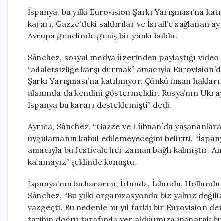
İspanya, bu yılki Eurovision Şarkı Yarışması’na k
kararı, Gazze’deki saldırılar ve İsrail’e sağlanan 
Avrupa genelinde geniş bir yankı buldu.
Sánchez, sosyal medya üzerinden paylaştığı video
“adaletsizliğe karşı durmak” amacıyla Eurovision’da
Şarkı Yarışması’na katılmıyor. Çünkü insan hakların
alanında da kendini göstermelidir. Rusya’nın Ukray
İspanya bu kararı desteklemişti” dedi.
Ayrıca, Sánchez, “Gazze ve Lübnan’da yaşananlara 
uygulamanın kabul edilemeyeceğini belirtti. “İspany
amacıyla bu festivale her zaman bağlı kalmıştır. An
kalamayız” şeklinde konuştu.
İspanya’nın bu kararını, İrlanda, İzlanda, Hollanda
Sánchez, “Bu yılki organizasyonda biz yalnız değil
vazgeçti. Bu nedenle bu yıl farklı bir Eurovision 
tarihin doğru tarafında yer aldığımıza inanarak bu k