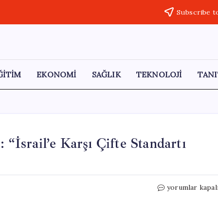
Subscribe t
ĞİTİM
EKONOMİ
SAĞLIK
TEKNOLOJİ
TANI
 “İsrail’e Karşı Çifte Standartı
İspanya,
yorumlar kapal
Eurovision’dan
Çekildi:
“İsrail’e