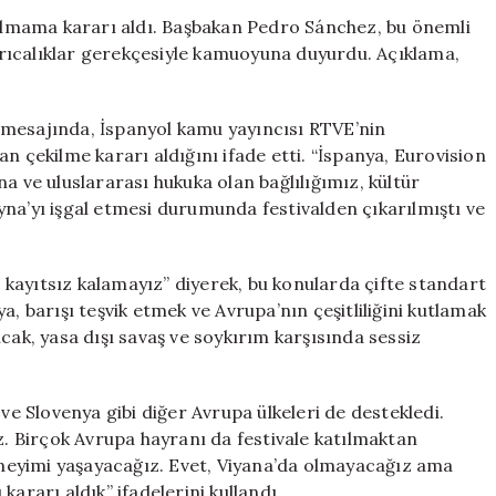
Karşı
atılmama kararı aldı. Başbakan Pedro Sánchez, bu önemli
Çifte
ayrıcalıklar gerekçesiyle kamuoyuna duyurdu. Açıklama,
Standartı
Reddettik”
için
 mesajında, İspanyol kamu yayıncısı RTVE’nin
n çekilme kararı aldığını ifade etti. “İspanya, Eurovision
a ve uluslararası hukuka olan bağlılığımız, kültür
na’yı işgal etmesi durumunda festivalden çıkarılmıştı ve
kayıtsız kalamayız” diyerek, bu konularda çifte standart
a, barışı teşvik etmek ve Avrupa’nın çeşitliliğini kutlamak
cak, yasa dışı savaş ve soykırım karşısında sessiz
 ve Slovenya gibi diğer Avrupa ülkeleri de destekledi.
iz. Birçok Avrupa hayranı da festivale katılmaktan
deneyimi yaşayacağız. Evet, Viyana’da olmayacağız ama
ararı aldık” ifadelerini kullandı.