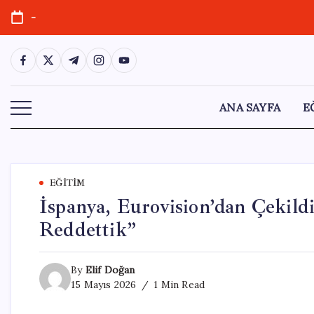
Skip
-
to
content
https://www.facebook.com/
https://twitter.com/
https://t.me/
https://www.instagram.com/
https://youtube.com/
ANA SAYFA
E
EĞITIM
İspanya, Eurovision’dan Çekildi:
Reddettik”
By
Elif Doğan
15 Mayıs 2026
1 Min Read