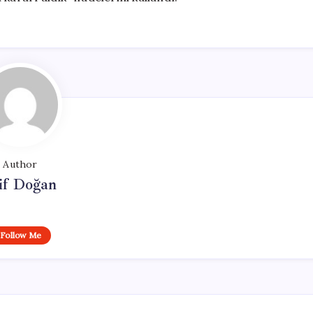
Author
if Doğan
Follow Me