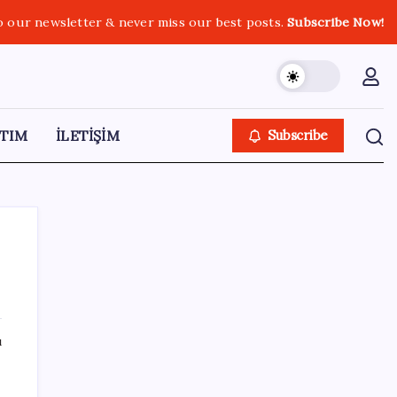
o our newsletter & never miss our best posts.
Subscribe Now!
TIM
İLETİŞİM
Subscribe
SON YAZILAR
ı
Halkbank, ikincil halka arz süreci başlattı