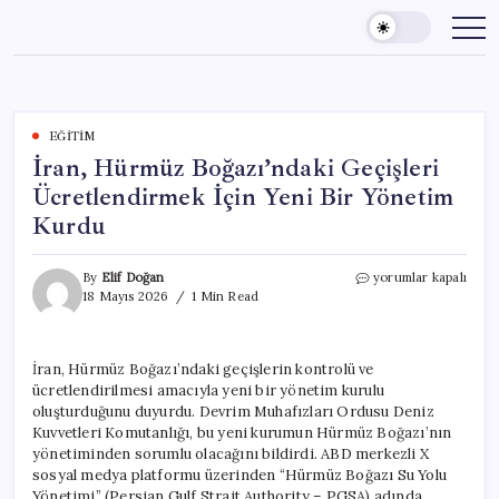
Skip
to
content
EĞITIM
İran, Hürmüz Boğazı’ndaki Geçişleri
Ücretlendirmek İçin Yeni Bir Yönetim
Kurdu
İran,
By
Elif Doğan
yorumlar kapalı
Hürmüz
18 Mayıs 2026
1 Min Read
Boğazı’ndaki
Geçişleri
Ücretlendirmek
İran, Hürmüz Boğazı’ndaki geçişlerin kontrolü ve
İçin
ücretlendirilmesi amacıyla yeni bir yönetim kurulu
Yeni
Bir
oluşturduğunu duyurdu. Devrim Muhafızları Ordusu Deniz
Yönetim
Kuvvetleri Komutanlığı, bu yeni kurumun Hürmüz Boğazı’nın
Kurdu
yönetiminden sorumlu olacağını bildirdi. ABD merkezli X
için
sosyal medya platformu üzerinden “Hürmüz Boğazı Su Yolu
Yönetimi” (Persian Gulf Strait Authority – PGSA) adında