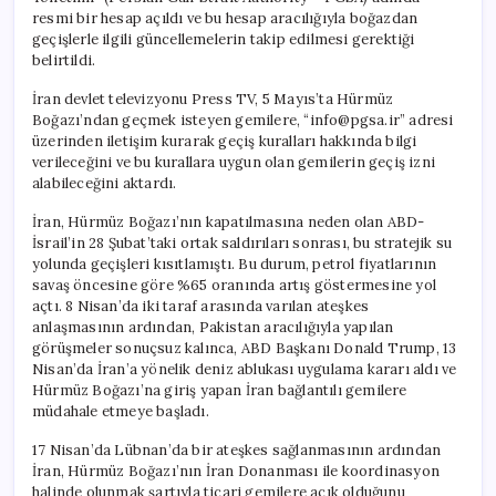
resmi bir hesap açıldı ve bu hesap aracılığıyla boğazdan
geçişlerle ilgili güncellemelerin takip edilmesi gerektiği
belirtildi.
İran devlet televizyonu Press TV, 5 Mayıs’ta Hürmüz
Boğazı’ndan geçmek isteyen gemilere, “
info@pgsa.ir
” adresi
üzerinden iletişim kurarak geçiş kuralları hakkında bilgi
verileceğini ve bu kurallara uygun olan gemilerin geçiş izni
alabileceğini aktardı.
İran, Hürmüz Boğazı’nın kapatılmasına neden olan ABD-
İsrail’in 28 Şubat’taki ortak saldırıları sonrası, bu stratejik su
yolunda geçişleri kısıtlamıştı. Bu durum, petrol fiyatlarının
savaş öncesine göre %65 oranında artış göstermesine yol
açtı. 8 Nisan’da iki taraf arasında varılan ateşkes
anlaşmasının ardından, Pakistan aracılığıyla yapılan
görüşmeler sonuçsuz kalınca, ABD Başkanı Donald Trump, 13
Nisan’da İran’a yönelik deniz ablukası uygulama kararı aldı ve
Hürmüz Boğazı’na giriş yapan İran bağlantılı gemilere
müdahale etmeye başladı.
17 Nisan’da Lübnan’da bir ateşkes sağlanmasının ardından
İran, Hürmüz Boğazı’nın İran Donanması ile koordinasyon
halinde olunmak şartıyla ticari gemilere açık olduğunu