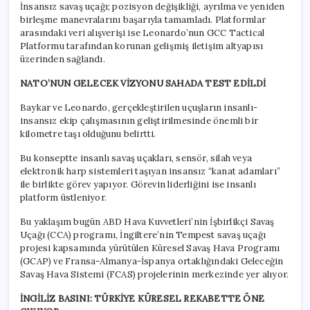
İnsansız savaş uçağı; pozisyon değişikliği, ayrılma ve yeniden
birleşme manevralarını başarıyla tamamladı. Platformlar
arasındaki veri alışverişi ise Leonardo’nun GCC Tactical
Platformu tarafından korunan gelişmiş iletişim altyapısı
üzerinden sağlandı.
NATO’NUN GELECEK VİZYONU SAHADA TEST EDİLDİ
Baykar ve Leonardo, gerçekleştirilen uçuşların insanlı-
insansız ekip çalışmasının geliştirilmesinde önemli bir
kilometre taşı olduğunu belirtti.
Bu konseptte insanlı savaş uçakları, sensör, silah veya
elektronik harp sistemleri taşıyan insansız “kanat adamları”
ile birlikte görev yapıyor. Görevin liderliğini ise insanlı
platform üstleniyor.
Bu yaklaşım bugün ABD Hava Kuvvetleri’nin İşbirlikçi Savaş
Uçağı (CCA) programı, İngiltere’nin Tempest savaş uçağı
projesi kapsamında yürütülen Küresel Savaş Hava Programı
(GCAP) ve Fransa-Almanya-İspanya ortaklığındaki Geleceğin
Savaş Hava Sistemi (FCAS) projelerinin merkezinde yer alıyor.
İNGİLİZ BASINI: TÜRKİYE KÜRESEL REKABETTE ÖNE