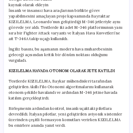
kaynak olarak ekleyin
İnsanlı ve insansız hava araçlarının birlikte görev
yapabilmesini amaçlayan proje kapsamında Bayraktar
KIZILELMA, Leonardo’nun geliştirdiği M-346 jetleriyle aynı
görevde yer aldı. Testlerde iki adet M-346 platformunun yanı
sıra bir Fighter Attack varyantı ve İtalyan Hava Kuvvetleri’ne
ait T-346A takip uçağı kullanıldı.
İngiliz basını, bu aşamanın modern hava muharebesinin
geleceği açısından kritik bir dönüm noktası olduğunu
vurguladı.
KIZILELMA HAVADA OTONOM OLARAK JETE KATILDI
Testlerde KIZILELMA, Baykar mühendisleri tarafından
geliştirilen Akıllı Filo Otonomi algoritmalarını kullanarak
otonom şekilde havalandı ve ardından M-346 jetine havada
katılım gerçekleştirdi.
Birleşmenin ardından kontrol, insanlı uçaktaki pilotlara
devredildi. İtalyan pilotlar, yeni geliştirilen aviyonik sistemler
üzerinden çeşitli formasyon komutları verirken KIZILELMA
bu emirlere anında yanıt verdi.