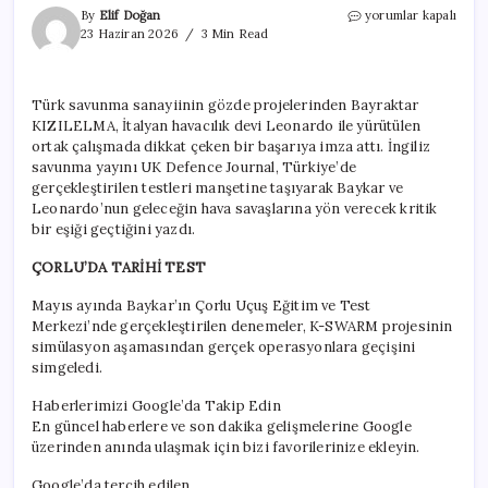
İngilizler
By
Elif Doğan
yorumlar kapalı
hayran
23 Haziran 2026
3 Min Read
kaldı:
Türkiye
ve
Türk savunma sanayiinin gözde projelerinden Bayraktar
İtalya’dan
KIZILELMA, İtalyan havacılık devi Leonardo ile yürütülen
bir
ilk
ortak çalışmada dikkat çeken bir başarıya imza attı. İngiliz
için
savunma yayını UK Defence Journal, Türkiye’de
gerçekleştirilen testleri manşetine taşıyarak Baykar ve
Leonardo’nun geleceğin hava savaşlarına yön verecek kritik
bir eşiği geçtiğini yazdı.
ÇORLU’DA TARİHİ TEST
Mayıs ayında Baykar’ın Çorlu Uçuş Eğitim ve Test
Merkezi’nde gerçekleştirilen denemeler, K-SWARM projesinin
simülasyon aşamasından gerçek operasyonlara geçişini
simgeledi.
Haberlerimizi Google’da Takip Edin
En güncel haberlere ve son dakika gelişmelerine Google
üzerinden anında ulaşmak için bizi favorilerinize ekleyin.
Google’da tercih edilen