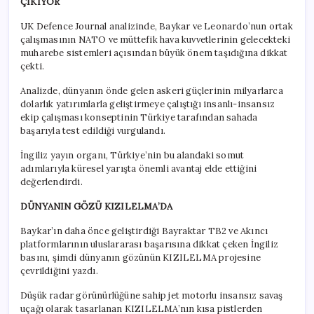
ÇIKIYOR
UK Defence Journal analizinde, Baykar ve Leonardo’nun ortak
çalışmasının NATO ve müttefik hava kuvvetlerinin gelecekteki
muharebe sistemleri açısından büyük önem taşıdığına dikkat
çekti.
Analizde, dünyanın önde gelen askeri güçlerinin milyarlarca
dolarlık yatırımlarla geliştirmeye çalıştığı insanlı-insansız
ekip çalışması konseptinin Türkiye tarafından sahada
başarıyla test edildiği vurgulandı.
İngiliz yayın organı, Türkiye’nin bu alandaki somut
adımlarıyla küresel yarışta önemli avantaj elde ettiğini
değerlendirdi.
DÜNYANIN GÖZÜ KIZILELMA’DA
Baykar’ın daha önce geliştirdiği Bayraktar TB2 ve Akıncı
platformlarının uluslararası başarısına dikkat çeken İngiliz
basını, şimdi dünyanın gözünün KIZILELMA projesine
çevrildiğini yazdı.
Düşük radar görünürlüğüne sahip jet motorlu insansız savaş
uçağı olarak tasarlanan KIZILELMA’nın kısa pistlerden