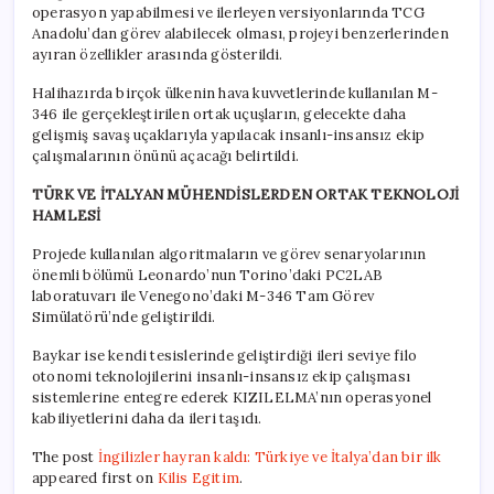
operasyon yapabilmesi ve ilerleyen versiyonlarında TCG
Anadolu’dan görev alabilecek olması, projeyi benzerlerinden
ayıran özellikler arasında gösterildi.
Halihazırda birçok ülkenin hava kuvvetlerinde kullanılan M-
346 ile gerçekleştirilen ortak uçuşların, gelecekte daha
gelişmiş savaş uçaklarıyla yapılacak insanlı-insansız ekip
çalışmalarının önünü açacağı belirtildi.
TÜRK VE İTALYAN MÜHENDİSLERDEN ORTAK TEKNOLOJİ
HAMLESİ
Projede kullanılan algoritmaların ve görev senaryolarının
önemli bölümü Leonardo’nun Torino’daki PC2LAB
laboratuvarı ile Venegono’daki M-346 Tam Görev
Simülatörü’nde geliştirildi.
Baykar ise kendi tesislerinde geliştirdiği ileri seviye filo
otonomi teknolojilerini insanlı-insansız ekip çalışması
sistemlerine entegre ederek KIZILELMA’nın operasyonel
kabiliyetlerini daha da ileri taşıdı.
The post
İngilizler hayran kaldı: Türkiye ve İtalya’dan bir ilk
appeared first on
Kilis Egitim
.